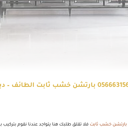
بارتشن خشب للصالات الطائف ت: 0566631564 بارتشن خ
بارتشن خشب ثابت
فلا تقلق طلبك هنا يتواجد عندنا نقوم بتركيب 