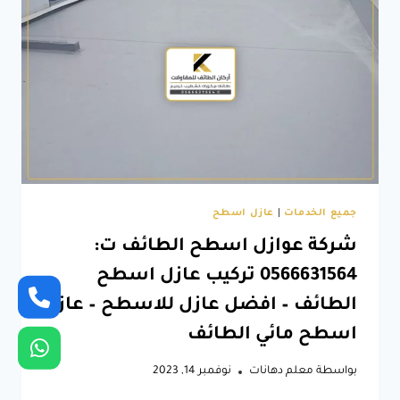
أسطح
وخزانات
–
عوازل
مائية
للأسطح
الطائف
جميع الخدمات
|
عازل اسطح
شركة عوازل اسطح الطائف ت:
0566631564 تركيب عازل اسطح
الطائف – افضل عازل للاسطح – عازل
اسطح مائي الطائف
بواسطة
معلم دهانات
نوفمبر 14, 2023