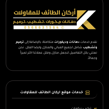
–
افضل
عازل
للاسطح
–
عازل
اسطح
مائي
الطائف
نقدم خدمات
دهانات وديكورات
متكاملة، بالإضافة إلى
ترميم
وتشطيب
شامل لجميع المباني والمنازل وايضا الفلل. نحن
نعتني بكل التفاصيل لنجعل منازل وفلل عملائنا اكثر تميزاً
وجمالاً.
خدمات موقع اركان الطائف للمقاولات
تركيب ديكورات