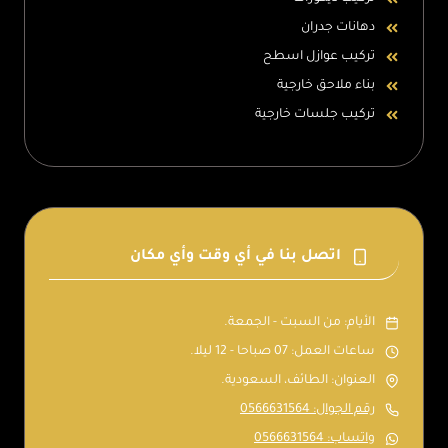
دهانات جدران
تركيب عوازل اسطح
بناء ملاحق خارجية
تركيب جلسات خارجية
اتصل بنا في أي وقت وأي مكان
الأيام: من السبت - الجمعة.
ساعات العمل: 07 صباحا - 12 ليلا.
العنوان: الطائف، السعودية.
رقم الجوال: 0566631564
واتساب: 0566631564