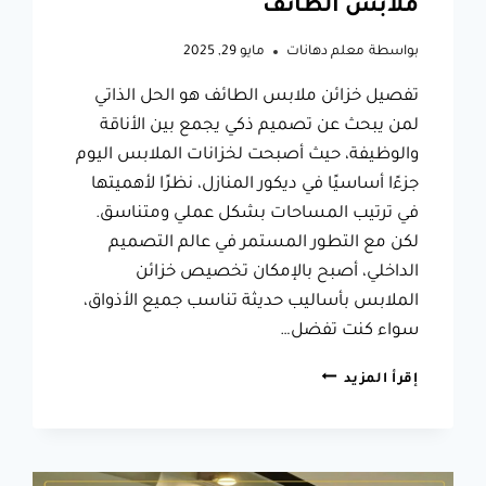
ملابس الطائف
بواسطة
معلم دهانات
مايو 29, 2025
تفصيل خزائن ملابس الطائف هو الحل الذاتي
لمن يبحث عن تصميم ذكي يجمع بين الأناقة
والوظيفة، حيث أصبحت لخزانات الملابس اليوم
جزءًا أساسيًا في ديكور المنازل، نظرًا لأهميتها
في ترتيب المساحات بشكل عملي ومتناسق.
لكن مع التطور المستمر في عالم التصميم
الداخلي، أصبح بالإمكان تخصيص خزائن
الملابس بأساليب حديثة تناسب جميع الأذواق،
سواء كنت تفضل…
تفصيل
إقرأ المزيد
خزائن
ملابس
الطائف،
حلول