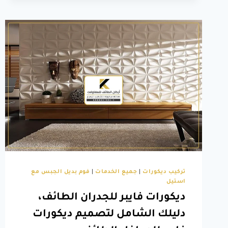
الطائف،
احصل
على
أفضل
موديلات
اسقف
مستعارة
في
الطائف
تركيب ديكورات
|
جميع الخدمات
|
فوم بديل الجبس مع
استيل
ديكورات فايبر للجدران الطائف،
دليلك الشامل لتصميم ديكورات