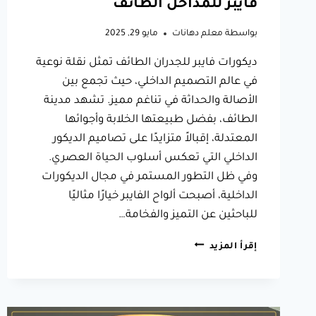
فايبر للمداخل الطائف
بواسطة
معلم دهانات
مايو 29, 2025
ديكورات فايبر للجدران الطائف تمثل نقلة نوعية
في عالم التصميم الداخلي، حيث تجمع بين
الأصالة والحداثة في تناغم مميز. تشهد مدينة
الطائف، بفضل طبيعتها الخلابة وأجوائها
المعتدلة، إقبالاً متزايدًا على تصاميم الديكور
الداخلي التي تعكس أسلوب الحياة العصري.
وفي ظل التطور المستمر في مجال الديكورات
الداخلية، أصبحت ألواح الفايبر خيارًا مثاليًا
للباحثين عن التميز والفخامة…
ديكورات
إقرأ المزيد
فايبر
للجدران
الطائف،
دليلك