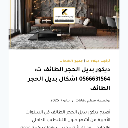
غاية
الروعة
خاصة
انه
يتوفر
لدينا
بلاط
فوم
3D
في
تركيب ديكورات
|
جميع الخدمات
الطائف
ديكور بديل الحجر الطائف ت:
0566631564 اشكال بديل الحجر
الطائف
بواسطة
معلم دهانات
مايو 7, 2025
أصبح ديكور بديل الحجر الطائف في السنوات
الأخيرة من أشهر حلول التشطيب الداخلي