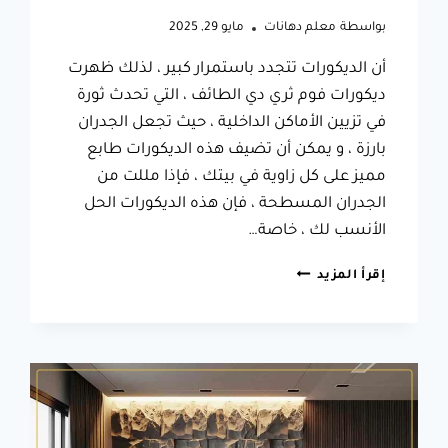
بواسطة
معلم دهانات
مايو 29, 2025
أن الديكورات تتجدد باستمرار كبير ، لذلك ظهرت
ديكورات فوم ثري دي الطائف ، التي تحدث ثورة
في تزيين الأماكن الداخلية ، حيث تجعل الجدران
بارزة ، و يمكن أن تضيف هذه الديكورات طابع
مميز على كل زاوية في بيتك ، فإذا مللت من
الجدران المسطحة ، فإن هذه الديكورات الحل
الأنسب لك ، خاصة…
ديكورات
إقرأ المزيد
فوم
ثري
دي
الطائف
،
لها
إطلالات
في