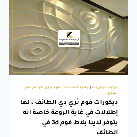
مبتكرة
لأجل
تصميم
خزائن
ملابس
الطائف
تركيب ديكورات
|
جميع الخدمات
|
فوم بديل الجبس مع
استيل
ديكورات فوم ثري دي الطائف ، لها
إطلالات في غاية الروعة خاصة انه
يتوفر لدينا بلاط فوم 3d في
الطائف