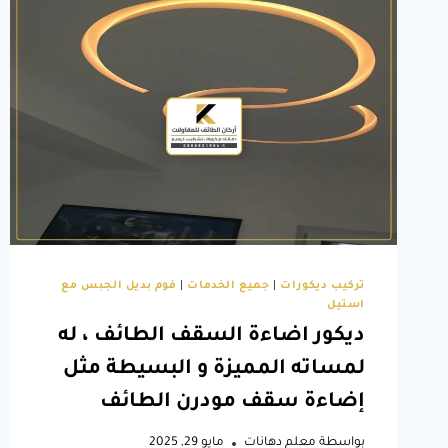
الشامل
لتصميم
ديكورات
فايبر
للمداخل
الطائف
تركيب ديكورات
|
جميع الخدمات
|
فوم بديل الجبس مع
استيل
ديكور اضاءة السقف الطائف ، له
لمساته المميزة و البسيطة مثل
إضاءة سقف مودرن الطائف
بواسطة
معلم دهانات
مايو 29, 2025