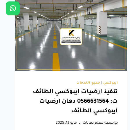
تصاميم
مختلفة
مثل
مرايا
مع
رفوف
خشب
للحمامات
بالطائف
وغيرها
ايبوكسي
|
جميع الخدمات
تنفيذ ارضيات ايبوكسي الطائف
ت: 0566631564 دهان ارضيات
ايبوكسي الطائف
بواسطة
معلم دهانات
مايو 13, 2025