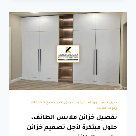
فريد،
احصل
على
ديكور
حفر
خشب
ثلاثي
الابعاد
الآن
بديل خشب ورخام
|
تركيب ديكورات
|
جميع الخدمات
|
رفوف خشب
تفصيل خزائن ملابس الطائف،
حلول مبتكرة لأجل تصميم خزائن