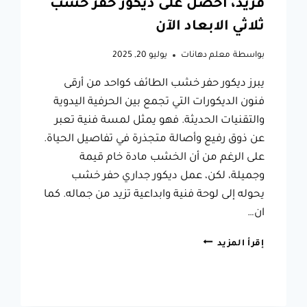
فريد، احصل على ديكور حفر خشب
ثلاثي الابعاد الآن
بواسطة
معلم دهانات
يوليو 20, 2025
يبرز ديكور حفر خشب الطائف كواحد من أرقى
فنون الديكورات التي تجمع بين الحرفية اليدوية
والتقنيات الحديثة. فهو يمثل لمسة فنية تعبر
عن ذوق رفيع وأصالة متجذرة في تفاصيل الحياة.
على الرغم من أن الخشب مادة خام قيمة
وجميلة، لكن، عمل ديكور جداري حفر خشب
يحوله إلى لوحة فنية وابداعية تزيد من جماله. كما
ان…
ديكور
إقرأ المزيد
حفر
خشب
الطائف
بتصميم