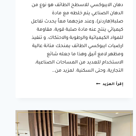
دهان الايبوكسي للاسطح الطائف هو نوع من
الدهان الصناعي يتم خلطه مع مادة
صلبة(هاردنر)، وعند مزجهما معاً يحدث تفاعل
كيميائي ينتج عنه مادة صلبة قوية، مقاومة
للمواد الكيميائية والرطوبة والاحتكاك. و تنفيذ
ارضيات ايبوكسي الطائف يمنحك متانة عالية
ومظهر لامع أنيق وهذا ما جعله شائع
الاستخدام للعديد من المساحات الصناعية،
التجارية، وحتى السكنية. لمزيد من…
تنفيذ
إقرأ المزيد
ارضيات
ايبوكسي
الطائف
ت:
0566631564
دهان
ارضيات
ايبوكسي