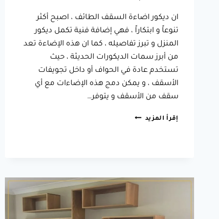
ان ديكور اضاءة السقف الطائف ، اصبح أكثر
تنوعاً و ابتكاراً ، فهي إضافة فنية تكمل ديكور
المنزل و تبرز تفاصيله ، كما ان هذه الإضاءة تعد
من أبرز سمات الديكورات الحديثة ، حيث
تستخدم عادة في الحواف أو داخل تجويفات
الأسقف ، و يمكن دمج هذه الإضاءات مع أي
سقف من الأسقف و يتوفر…
ديكور
إقرأ المزيد
اضاءة
السقف
الطائف
،
له
لمساته
المميزة
و
البسيطة