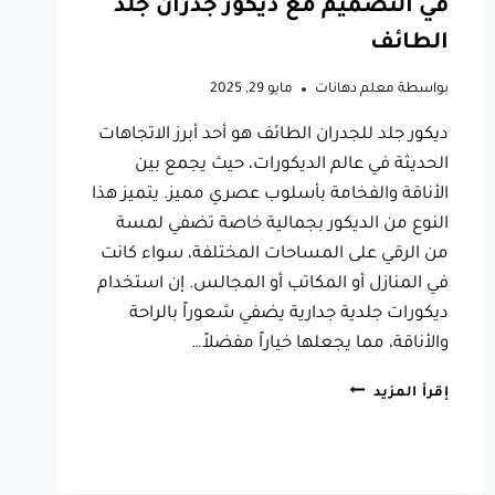
في التصميم مع ديكور جدران جلد
الطائف
بواسطة
معلم دهانات
مايو 29, 2025
ديكور جلد للجدران الطائف هو أحد أبرز الاتجاهات
الحديثة في عالم الديكورات، حيث يجمع بين
الأناقة والفخامة بأسلوب عصري مميز. يتميز هذا
النوع من الديكور بجمالية خاصة تضفي لمسة
من الرقي على المساحات المختلفة، سواء كانت
في المنازل أو المكاتب أو المجالس. إن استخدام
ديكورات جلدية جدارية يضفي شعوراً بالراحة
والأناقة، مما يجعلها خياراً مفضلاً…
ديكور
إقرأ المزيد
جلد
للجدران
الطائف،
ابداع