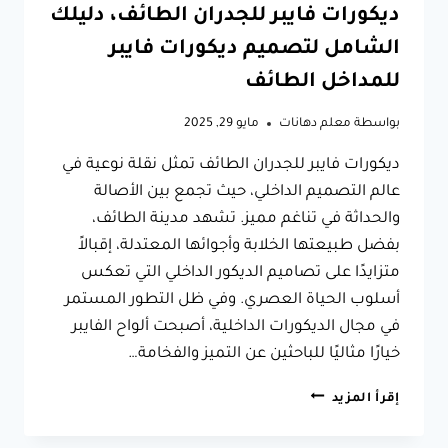
ديكورات فايبر للجدران الطائف، دليلك
الشامل لتصميم ديكورات فايبر
للمداخل الطائف
بواسطة
معلم دهانات
مايو 29, 2025
ديكورات فايبر للجدران الطائف تمثل نقلة نوعية في
عالم التصميم الداخلي، حيث تجمع بين الأصالة
والحداثة في تناغم مميز. تشهد مدينة الطائف،
بفضل طبيعتها الخلابة وأجوائها المعتدلة، إقبالاً
متزايدًا على تصاميم الديكور الداخلي التي تعكس
أسلوب الحياة العصري. وفي ظل التطور المستمر
في مجال الديكورات الداخلية، أصبحت ألواح الفايبر
خيارًا مثاليًا للباحثين عن التميز والفخامة…
ديكورات
إقرأ المزيد
فايبر
للجدران