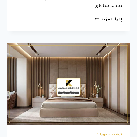
تحديد مناطق…
فواصل
إقرأ المزيد
بارتشن
خشب
الطائف
ت:
0566631564
حواجز
ديكور
للصالات
الطائف
تركيب ديكورات