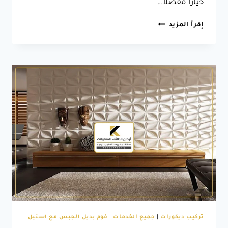
خياراً مفضلاً…
ديكور
إقرأ المزيد
جلد
للجدران
الطائف،
ابداع
في
التصميم
مع
ديكور
جدران
جلد
الطائف
تركيب ديكورات
|
جميع الخدمات
|
فوم بديل الجبس مع استيل