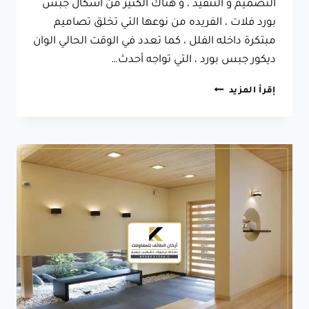
التصميم و التنفيذ ، و هناك الكثير من اشكال جبس
بورد فلات ، الفريده من نوعها التي تخلق تصاميم
مبتكرة داخله الفلل ، كما تعدد في الوقت الحالي الوان
ديكور جبس بورد ، التي تواجه أحدث…
تركيب
إقرأ المزيد
جبس
بورد
الطائف
ت:
0566631564
جبسيات
غرف
نوم
الطائف
–
اشكال
جبس
بورد
بالطائف