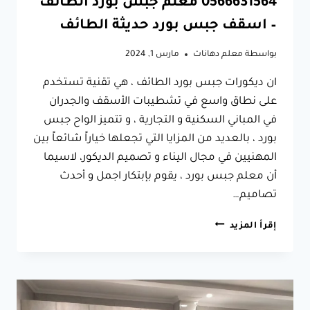
0566631564 معلم جبس بورد الطائف
– اسقف جبس بورد حديثة الطائف
بواسطة
معلم دهانات
مارس 1, 2024
ان ديكورات جبس بورد الطائف ، هي تقنية تستخدم
على نطاق واسع في تشطيبات الأسقف والجدران
في المباني السكنية و التجارية ، و تتميز الواح جبس
بورد ، بالعديد من المزايا التي تجعلها خياراً شائعاً بين
المهنيين في مجال اليناء و تصميم الديكور، لاسيما
أن معلم جبس بورد ، يقوم بإبتكار اجمل و أحدث
تصاميم…
ديكورات
إقرأ المزيد
جبس
بورد
الطائف
ت:
0566631564
معلم