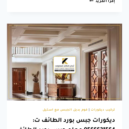
قواطع
إقرأ المزيد
جبس
الطائف
ت:
0566631564
اشكال
فواصل
جبس
الطائف
–
تقسيم
الصاله
بالجبس
تركيب ديكورات
|
فوم بديل الجبس مع استيل
ديكورات جبس بورد الطائف ت: