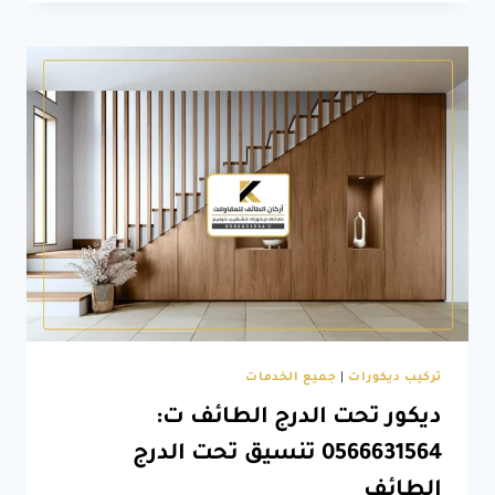
نوم
ماستر
الطائف
ت:
0566631564
أحدث
ديكورات
غرف
نوم
الطائف
تركيب ديكورات
|
جميع الخدمات
ديكور تحت الدرج الطائف ت:
0566631564 تنسيق تحت الدرج
الطائف