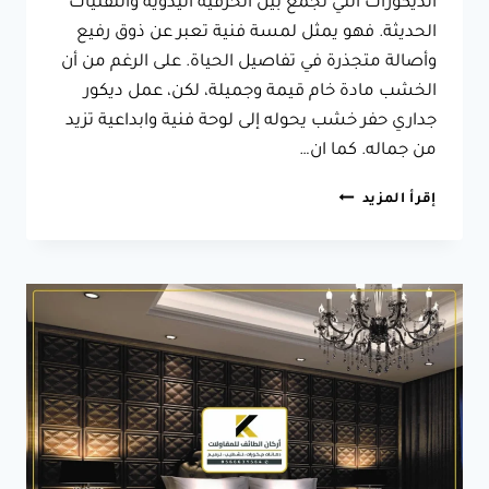
الديكورات التي تجمع بين الحرفية اليدوية والتقنيات
الحديثة. فهو يمثل لمسة فنية تعبر عن ذوق رفيع
وأصالة متجذرة في تفاصيل الحياة. على الرغم من أن
الخشب مادة خام قيمة وجميلة، لكن، عمل ديكور
جداري حفر خشب يحوله إلى لوحة فنية وابداعية تزيد
من جماله. كما ان…
ديكور
إقرأ المزيد
حفر
خشب
الطائف
بتصميم
فريد،
احصل
على
ديكور
حفر
خشب
ثلاثي
الابعاد