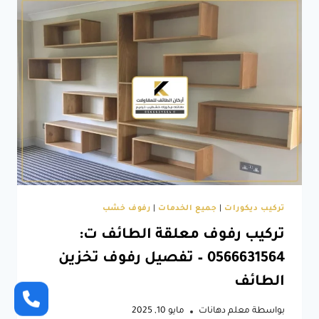
،
لها
إطلالات
في
غاية
الروعة
خاصة
انه
يتوفر
لدينا
بلاط
فوم
3D
في
تركيب ديكورات
|
جميع الخدمات
|
رفوف خشب
الطائف
تركيب رفوف معلقة الطائف ت:
0566631564 – تفصيل رفوف تخزين
الطائف
بواسطة
معلم دهانات
مايو 10, 2025