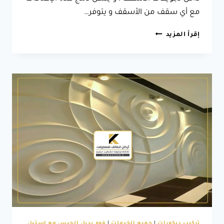
مع أي سقف من الأسقف و يتوفر…
ديكور
إقرأ المزيد
اضاءة
السقف
الطائف
،
له
لمساته
المميزة
و
البسيطة
مثل
إضاءة
سقف
مودرن
الطائف
تركيب ديكورات
|
جميع الخدمات
|
فوم بديل الجبس مع استيل