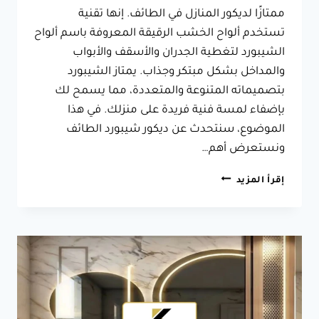
ممتازًا لديكور المنازل في الطائف. إنها تقنية
تستخدم ألواح الخشب الرقيقة المعروفة باسم ألواح
الشيبورد لتغطية الجدران والأسقف والأبواب
والمداخل بشكل مبتكر وجذاب. يمتاز الشيبورد
بتصميماته المتنوعة والمتعددة، مما يسمح لك
بإضفاء لمسة فنية فريدة على منزلك. في هذا
الموضوع، سنتحدث عن ديكور شيبورد الطائف
ونستعرض أهم…
ديكور
إقرأ المزيد
شيبورد
الطائف
ت:
0566631564
ديكور
خشب
شيبورد
الطائف
–