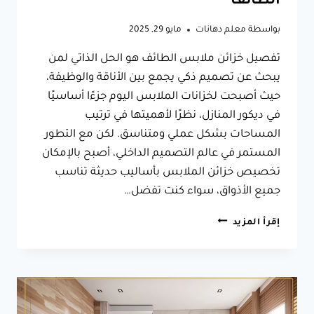
الطائف
بواسطة
معلم دهانات
مايو 29, 2025
تفصيل خزائن ملابس الطائف هو الحل الذاتي لمن
يبحث عن تصميم ذكي يجمع بين الأناقة والوظيفة،
حيث أصبحت لخزانات الملابس اليوم جزءًا أساسيًا
في ديكور المنازل، نظرًا لأهميتها في ترتيب
المساحات بشكل عملي ومتناسق. لكن مع التطور
المستمر في عالم التصميم الداخلي، أصبح بالإمكان
تخصيص خزائن الملابس بأساليب حديثة تناسب
جميع الأذواق، سواء كنت تفضل…
تفصيل
إقرأ المزيد
خزائن
ملابس
الطائف،
حلول
مبتكرة
لأجل