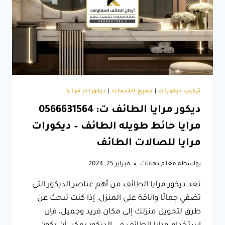
الواح
خشب
شيبورد
الطائف
تركيب ديكورات
|
جميع الخدمات
|
ديكورات مرايا
ديكور مرايا الطائف ت: 0566631564
مرايا حائط طويله الطائف – ديكورات
مرايا للصالات الطائف
بواسطة
معلم دهانات
فبراير 25, 2024
تعد ديكور مرايا الطائف من أهم عناصر الديكور التي
تضفي جمالًا وأناقة على المنزل. إذا كنت تبحث عن
طرق لتحويل منزلك إلى مكان فريد وجميل، فإن