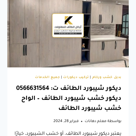
جبس
بورد
الطائف
–
اسقف
جبس
بورد
حديثة
الطائف
بديل خشب ورخام
|
تركيب ديكورات
|
جميع الخدمات
ديكور شيبورد الطائف ت: 0566631564
ديكور خشب شيبورد الطائف – الواح
خشب شيبورد الطائف
بواسطة
معلم دهانات
فبراير 28, 2024
يعتبر ديكور شيبورد الطائف، أو خشب الشيبورد، خيارًا