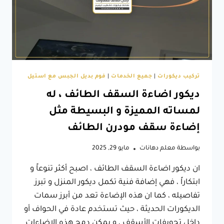
مع
رفوف
خشب
للحمامات
بالطائف
وغيرها
تركيب ديكورات
|
جميع الخدمات
|
فوم بديل الجبس مع استيل
ديكور اضاءة السقف الطائف ، له
لمساته المميزة و البسيطة مثل
إضاءة سقف مودرن الطائف
بواسطة
معلم دهانات
مايو 29, 2025
ان ديكور اضاءة السقف الطائف ، اصبح أكثر تنوعاً و
ابتكاراً ، فهي إضافة فنية تكمل ديكور المنزل و تبرز
تفاصيله ، كما ان هذه الإضاءة تعد من أبرز سمات
الديكورات الحديثة ، حيث تستخدم عادة في الحواف أو
داخل تجويفات الأسقف ، و يمكن دمج هذه الإضاءات