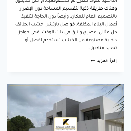
الداخلية سواء للعزل ،أو للخصوصية، أو حتى للديكور.
وهناك طريقة ذكية لتقسيم المساحة دون الإضرار
بالتصميم العام للمكان، وأيضاً دون الحاجة لتنفيذ
أعمال البناء المكلفة. فواصل بارتشن خشب الطائف
حل مثالي، عصري وأنيق في ذات الوقت، فهي حواجز
داخلية مصنوعة من الخشب تستخدم لفصل أو
تحديد مناطق…
فواصل
إقرأ المزيد
بارتشن
خشب
الطائف
ت:
0566631564
حواجز
ديكور
للصالات
الطائف