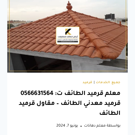
حديد
الطائف
–
تكلفة
بناء
مستودع
هنجر
الطائف
جميع الخدمات
|
قرميد
معلم قرميد الطائف ت: 0566631564
قرميد معدني الطائف – مقاول قرميد
الطائف
بواسطة
معلم دهانات
يونيو 7, 2024