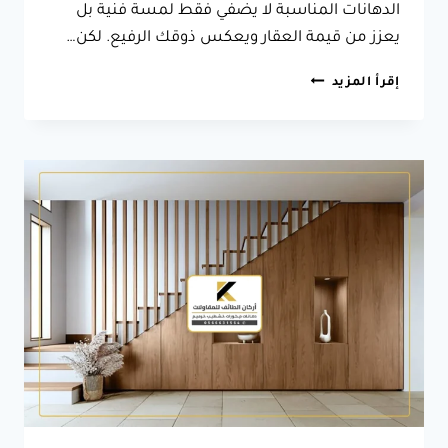
الدهانات المناسبة لا يضفي فقط لمسة فنية بل
يعزز من قيمة العقار ويعكس ذوقك الرفيع. لكن…
مطلوب
إقرأ المزيد
دهان
مباني
الطائف
ت:
0566631564
ارخص
دهان
خارجي
الطائف