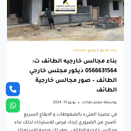
بناء ملاحق
|
جميع الخدمات
بناء مجالس خارجيه الطائف ت:
0566631564 ديكور مجلس خارجي
الطائف – صور مجالس خارجية
الطائف
بواسطة
معلم دهانات
يونيو 13, 2024
في عصرنا المليء بالضغوطات و الايقاع السريع
،أصبح من الضروري إيجاد فرص للاسترخاء لذلك بناء
مجالس خارجيه الطائف ، يوفر لك فرصه للاستمتاع