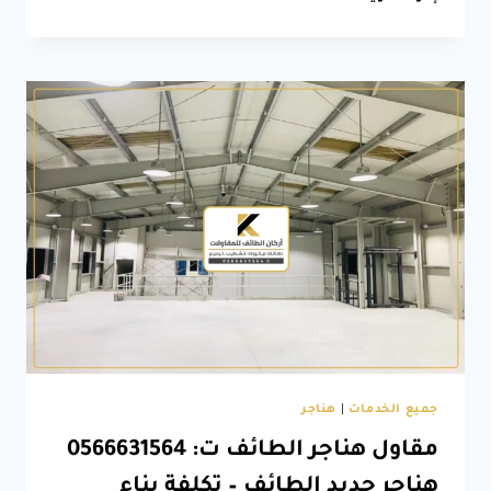
جبس
بورد
الطائف
ت:
0566631564
جبسيات
غرف
نوم
الطائف
–
اشكال
جبس
بورد
بالطائف
جميع الخدمات
|
هناجر
مقاول هناجر الطائف ت: 0566631564
هناجر حديد الطائف – تكلفة بناء