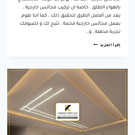
بالهواء الطلق ، خاصة ان تركيب مجالس خارجية ،
يعد من أفضل الطرق لتحقيق ذلك ، كما اننا نقوم
بعمل مجالس خارجية فخمة ، تتيح لك و لضيوفك
تجربة مذهلة ، و…
بناء
إقرأ المزيد
مجالس
خارجيه
الطائف
ت:
0566631564
ديكور
مجلس
خارجي
الطائف
–
صور
مجالس
خارجية
الطائف