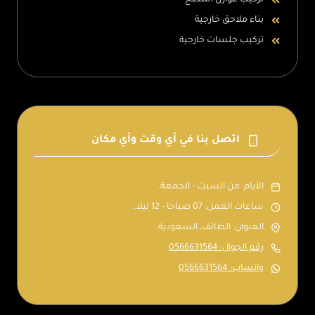
تركيب عوازل اسطح
بناء ملاحق خارجية
تركيب جلسات خارجية
اتصل بنا في أي وقت وأي مكان
الأيام: من السبت - الجمعة.
ساعات العمل: 07 صباحا - 12 ليلا.
العنوان: الطائف، السعودية.
رقم الجوال: 0566631564
واتساب: 0566631564