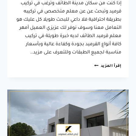
إذا كنت من سكان مدينة الطائف وترغب في تركيب
قرميد وتبحث عن عن معلم متخصص في تركيبه
بطريقة احترافية فلا داعي للبحث طويلا كل عليك هو
التعامل معنا وسوف نوفر لك عزيزي العميل أمهر
معلم قرميد الطائف لديه خبرة طويلة في تركيب
كافة أنواع القرميد بجودة وكفاءة عالية وبأسعار
مناسبة لجميع الطبقات وللتعرف على مزيد…
معلم
إقرأ المزيد
قرميد
الطائف
ت:
0566631564
قرميد
معدني
الطائف
–
مقاول
قرميد
الطائف