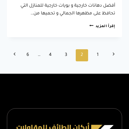
أفضل دهانات خارجية و بويات خارجية للمنازل التي
تحافظ على مظهرها الجمالي و تحميها من…
مقاول
إقرأ المزيد
دهانات
الطائف
ت:
0566631564
تنقل
الصفحة
الصفحة
6
…
4
3
2
1
افضل
دهانات
الصفحة
السابقة
التالية
خارجية
–
دهان
منازل
خارجية
الطائف