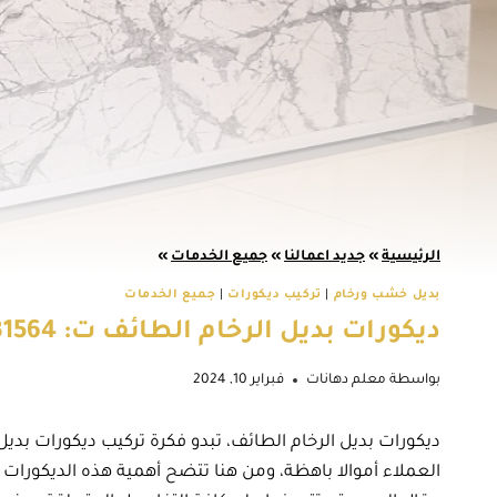
الرئيسية
»
جديد اعمالنا
»
جميع الخدمات
»
بديل خشب ورخام
|
تركيب ديكورات
|
جميع الخدمات
ديكورات بديل الرخام الطائف ت: 0566631564 اشكال بديل الرخام الطائف – لوح بديل الرخام الطائف
بواسطة
معلم دهانات
فبراير 10, 2024
ديكورات بديل الرخام الطائف، تبدو فكرة تركيب ديكورات بدي
العملاء أموالا باهظة، ومن هنا تتضح أهمية هذه الديكورات ل