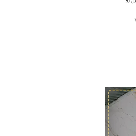
ل له.
: