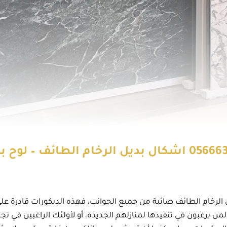
ل الرخام الطائف صائبة من جميع الجوانب، فهذه الديكورات قادرة عل
من يرغبون في تنفيذها لمنازلهم الجديدة، أو لأولئك الراغبين في ت