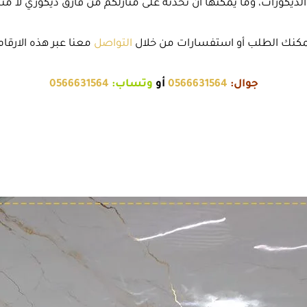
لديكورات، وما يمكنها أن تحدثه على منازلكم من فارق ديكوري لا مثي
كنك الطلب أو استفسارات من خلال
التواصل
معنا عبر هذه الارقام
جوال:
0566631564
أو
وتساب:
0566631564