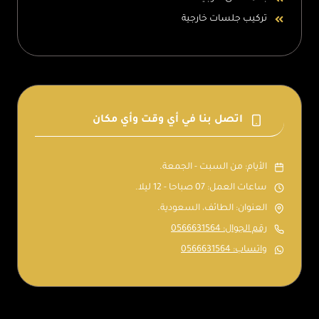
تركيب جلسات خارجية
اتصل بنا في أي وقت وأي مكان
الأيام: من السبت - الجمعة.
ساعات العمل: 07 صباحا - 12 ليلا.
العنوان: الطائف، السعودية.
رقم الجوال: 0566631564
واتساب: 0566631564