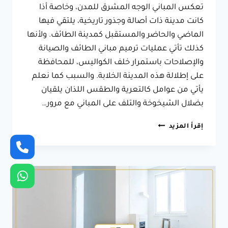
تعكس المباني الوجه المشرق للمدن، وخاصة أذا
كانت مدينة ذات أصالة وجذور تاريخية، يلتقي فيها
الماضي والحاضر والمستقبل كمدينة الطائف. ولأنها
كذلك تأتي عمليات ترميم مباني الطائف والصيانة
والإصلاحات باستمرار خلف الكواليس، للمحافظة
على إطلالة هذه المدينة الخلابة. والسبب كما نعلم
يأتي من عوامل كالتعرية والطقس اللذان يلقيان
بضلال الشيخوخة والتلف على المباني مع مرور…
ترميم
إقرأ المزيد
مباني
الطائف
ت:
0566631564
تشطيب
شقق
فاخرة
بالطائف
–