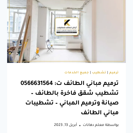
منازل
في
الطائف
–
مقاول
ترميمات
في
الطائف
–
ترميم
فلل
بالطائف
ترميم
|
تشطيب
|
جميع الخدمات
ترميم مباني الطائف ت: 0566631564
تشطيب شقق فاخرة بالطائف –
صيانة وترميم المباني – تشطيبات
مباني الطائف
بواسطة
معلم دهانات
أبريل 13, 2023