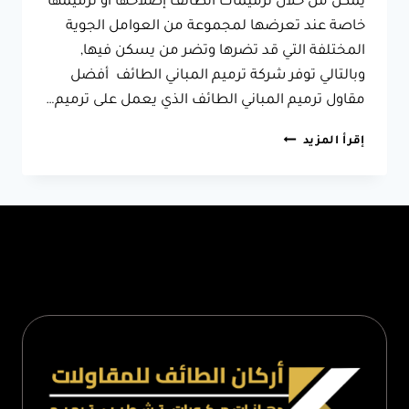
يمكن من خلال ترميمات الطائف إصلاحها أو ترميمها
خاصة عند تعرضها لمجموعة من العوامل الجوية
المختلفة التي قد تضرها وتضر من يسكن فيها,
وبالتالي توفر شركة ترميم المباني الطائف أفضل
مقاول ترميم المباني الطائف الذي يعمل على ترميم…
مقاول
إقرأ المزيد
ترميم
المباني
الطائف
0566631564
–
ترميم
بيت
قديم
بالطائف
–
ترميم
المباني
الحجرية
الطائف