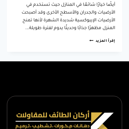
أيضًا خيارًا شائعًا في المنازل حيث تستخدم في
الأرضيات والجدران والأسطح الأخرى وقد أصبحت
الأرضيات الإيبوكسية شديدة الشهرة لأنها تمنح
المنزل مظهرًا جذابًا وحديثًا يدوم لفترة طويلة….
معلم
إقرأ المزيد
ايبوكسي
الطائف
ت:
0566631564
دهانات
ايبوكسي
للارضيات
الطائف