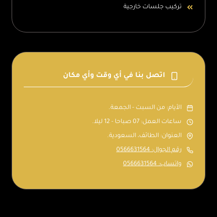
تركيب جلسات خارجية
اتصل بنا في أي وقت وأي مكان
الأيام: من السبت - الجمعة.
ساعات العمل: 07 صباحا - 12 ليلا.
العنوان: الطائف، السعودية.
رقم الجوال: 0566631564
واتساب: 0566631564