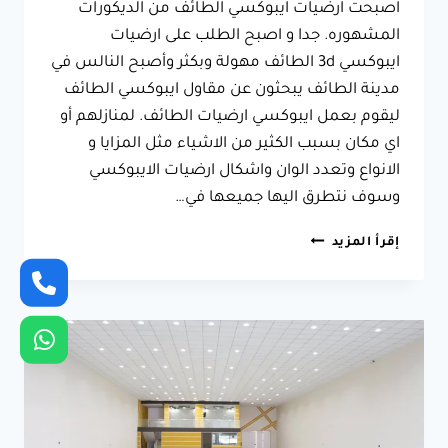
اصبحت ارضيات ايبوكسي الطائف من الديكورات
المشهوره. جدا و اصبح الطلب على ارضيات
ايبوكسي 3d الطائف مهولة وبكثر وأصبح النالس في
مدينة الطائف يبحثون عن مقاول ايبوكسي الطائف
ليقوم بعمل ايبوكسي ارضيات الطائف. لمنازلهم أو
اي مكان بسبب الكثير من الاشياء مثل المزايا و
الانواع وتعدد الوان واشكال ارضيات الايبوكسي
وسوف نتطرق اليها جميعها في…
مقاول
إقرأ المزيد
ايبوكسي
الطائف
ت:
0566631564
ارضيات
ايبوكسي
الطائف
–
ارضية