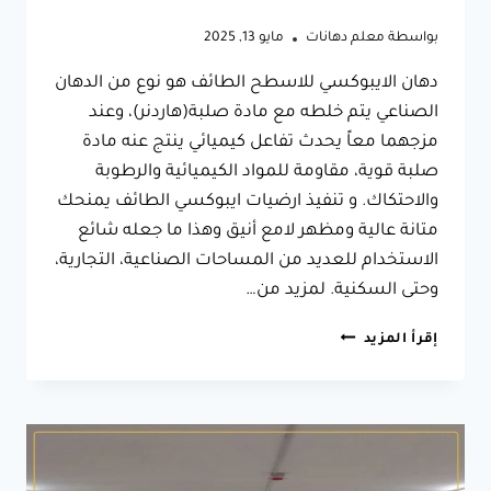
بواسطة
معلم دهانات
مايو 13, 2025
دهان الايبوكسي للاسطح الطائف هو نوع من الدهان
الصناعي يتم خلطه مع مادة صلبة(هاردنر)، وعند
مزجهما معاً يحدث تفاعل كيميائي ينتج عنه مادة
صلبة قوية، مقاومة للمواد الكيميائية والرطوبة
والاحتكاك. و تنفيذ ارضيات ايبوكسي الطائف يمنحك
متانة عالية ومظهر لامع أنيق وهذا ما جعله شائع
الاستخدام للعديد من المساحات الصناعية، التجارية،
وحتى السكنية. لمزيد من…
تنفيذ
إقرأ المزيد
ارضيات
ايبوكسي
الطائف
ت:
0566631564
دهان