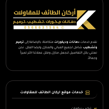
–
افضل
عازل
للاسطح
–
عازل
اسطح
مائي
الطائف
نقدم خدمات
دهانات وديكورات
متكاملة، بالإضافة إلى
ترميم
وتشطيب
شامل لجميع المباني والمنازل وايضا الفلل. نحن
نعتني بكل التفاصيل لنجعل منازل وفلل عملائنا اكثر تميزاً
وجمالاً.
خدمات موقع اركان الطائف للمقاولات
تركيب ديكورات