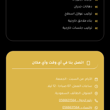
دهانات جدران
تركيب عوازل اسطح
بناء ملاحق خارجية
تركيب جلسات خارجية
اتصل بنا في أي وقت وأي مكان
الأيام: من السبت - الجمعة.
ساعات العمل: 07 صباحا - 12 ليلا.
العنوان: الطائف، السعودية.
رقم الجوال: 0566631564
واتساب: 0566631564