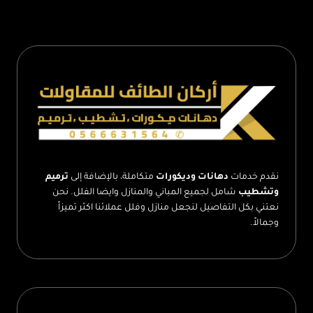
جبس
بورد
الطائف
–
اسقف
جبس
بورد
حديثة
الطائف
نقدم خدمات
دهانات وديكورات
متكاملة، بالإضافة إلى
ترميم
وتشطيب
شامل لجميع المباني والمنازل وايضا الفلل. نحن
نعتني بكل التفاصيل لنجعل منازل وفلل عملائنا اكثر تميزاً
وجمالاً.