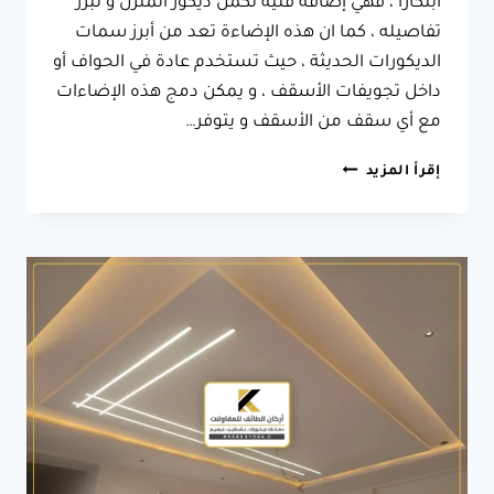
ابتكاراً ، فهي إضافة فنية تكمل ديكور المنزل و تبرز
تفاصيله ، كما ان هذه الإضاءة تعد من أبرز سمات
الديكورات الحديثة ، حيث تستخدم عادة في الحواف أو
داخل تجويفات الأسقف ، و يمكن دمج هذه الإضاءات
مع أي سقف من الأسقف و يتوفر…
ديكور
إقرأ المزيد
اضاءة
السقف
الطائف
،
له
لمساته
المميزة
و
البسيطة
مثل
إضاءة
سقف
مودرن
الطائف