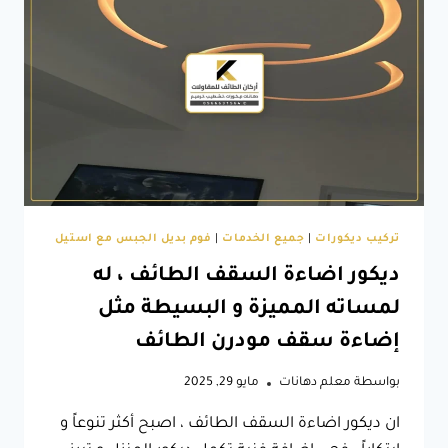
موديلات
اسقف
مستعارة
في
الطائف
تركيب ديكورات
|
جميع الخدمات
|
فوم بديل الجبس مع استيل
ديكور اضاءة السقف الطائف ، له
لمساته المميزة و البسيطة مثل
إضاءة سقف مودرن الطائف
بواسطة
معلم دهانات
مايو 29, 2025
ان ديكور اضاءة السقف الطائف ، اصبح أكثر تنوعاً و