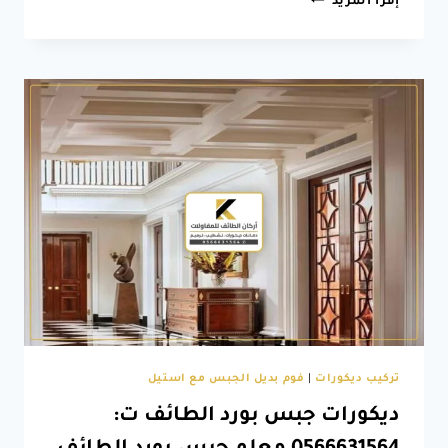
إقرأ المزيد
جبس
بورد
الطائف
ت:
0566631564
جبسيات
غرف
نوم
الطائف
–
اشكال
جبس
بورد
بالطائف
تركيب ديكورات
|
فوم بديل الجبس مع استيل
ديكورات جبس بورد الطائف ت: