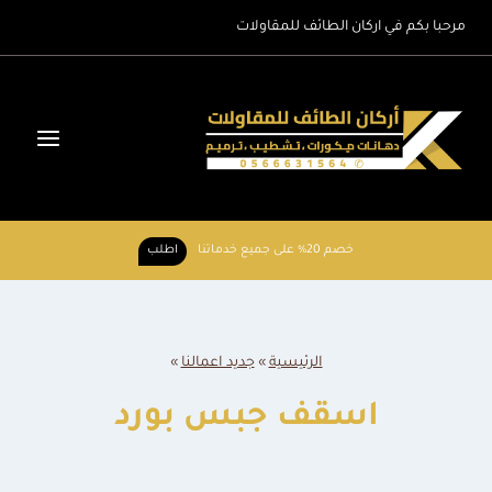
لتجاوز
مرحبا بكم في اركان الطائف للمقاولات
لى
لمحتوى
خصم 20% على جميع خدماتنا
اطلب
الرئيسية
»
جديد اعمالنا
»
اسقف جبس بورد