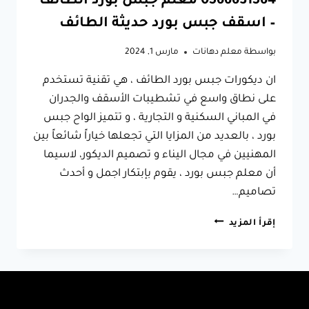
0566631564 معلم جبس بورد الطائف
– اسقف جبس بورد حديثة الطائف
بواسطة
معلم دهانات
مارس 1, 2024
ان ديكورات جبس بورد الطائف ، هي تقنية تستخدم
على نطاق واسع في تشطيبات الأسقف والجدران
في المباني السكنية و التجارية ، و تتميز الواح جبس
بورد ، بالعديد من المزايا التي تجعلها خياراً شائعاً بين
المهنيين في مجال اليناء و تصميم الديكور، لاسيما
أن معلم جبس بورد ، يقوم بإبتكار اجمل و أحدث
تصاميم…
ديكورات
إقرأ المزيد
جبس
بورد
الطائف
ت:
0566631564
معلم