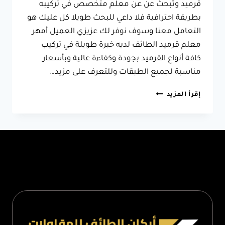
قرميد وتبحث عن عن معلم متخصص في تركيبه
بطريقة احترافية فلا داعي للبحث طويلا كل عليك هو
التعامل معنا وسوف نوفر لك عزيزي العميل أمهر
معلم قرميد الطائف لديه خبرة طويلة في تركيب
كافة أنواع القرميد بجودة وكفاءة عالية وبأسعار
مناسبة لجميع الطبقات وللتعرف على مزيد…
معلم
إقرأ المزيد
قرميد
الطائف
ت:
0566631564
قرميد
معدني
الطائف
–
مقاول
قرميد
الطائف