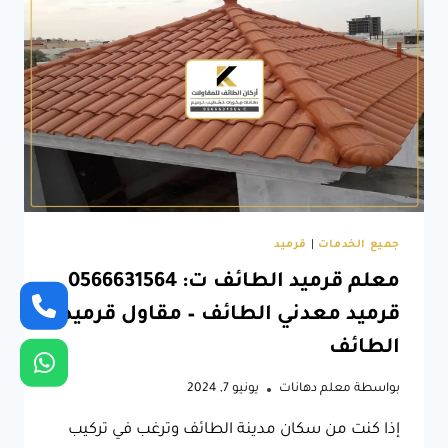
مجلس
خارجي
الطائف
–
صور
مجالس
خارجية
الطائف
جميع الخدمات
|
قرميد
معلم قرميد الطائف ت: 0566631564
قرميد معدني الطائف – مقاول قرميد
الطائف
بواسطة
معلم دهانات
يونيو 7, 2024
إذا كنت من سكان مدينة الطائف وترغب في تركيب