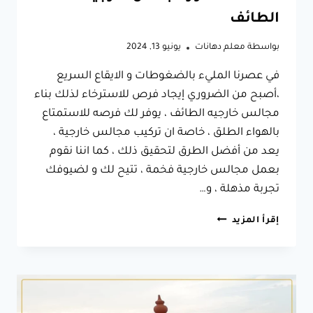
الطائف
بواسطة
معلم دهانات
يونيو 13, 2024
في عصرنا المليء بالضغوطات و الايقاع السريع
،أصبح من الضروري إيجاد فرص للاسترخاء لذلك بناء
مجالس خارجيه الطائف ، يوفر لك فرصه للاستمتاع
بالهواء الطلق ، خاصة ان تركيب مجالس خارجية ،
يعد من أفضل الطرق لتحقيق ذلك ، كما اننا نقوم
بعمل مجالس خارجية فخمة ، تتيح لك و لضيوفك
تجربة مذهلة ، و…
بناء
إقرأ المزيد
مجالس
خارجيه
الطائف
ت:
0566631564
ديكور