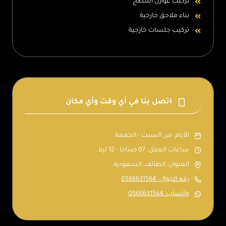
تركيب عوازل اسطح
بناء ملاحق خارجية
تركيب جلسات خارجية
اتصل بنا في أي وقت وأي مكان
الأيام: من السبت - الجمعة.
ساعات العمل: 07 صباحا - 12 ليلا.
العنوان: الطائف، السعودية.
رقم الجوال: 0566631564
واتساب: 0566631564