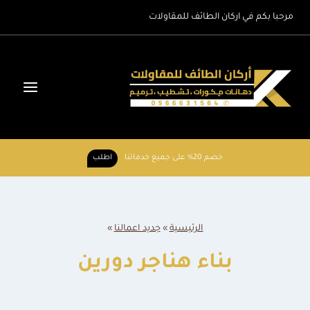
لتجاوز
مرحبا بكم في اركان الطائف للمقاولات
لى
لمحتوى
خصم 20% على جميع خدماتنا
اطلب
الرئيسية
»
جديد اعمالنا
»
بناء هناجر دورين