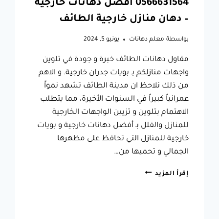
0566631564 افضل دهانات خارجية
– دهان منازل خارجية الطائف
بواسطة
معلم دهانات
يونيو 5, 2024
مقاول دهانات الطائف خبرة و جودة في تلوين
واجهات منازلكم بـ بويات جدران خارجية. و الاهم
من ذلك نلاحظ ان مدينة الطائف تشهد نمواً
عمرانياً كبيراً في السنوات الأخيرة، مما يتطلب
الاهتمام بتلوين و تزيين الواجهات الخارجية
للمنازل والفلل بـ أفضل دهانات خارجية و بويات
خارجية للمنازل التي تحافظ على مظهرها
الجمالي و تحميها من…
مقاول
إقرأ المزيد
دهانات
الطائف
ت:
0566631564