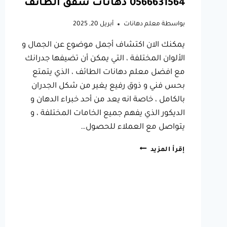
0566631564 دهانات شقق الطائف
بواسطة
معلم دهانات
أبريل 20, 2025
يمكنك الان اكتشاف أجمل موضوع عن الجمال و
الألوان المختلفة ، التي يمكن أن تضيفها جدرانك
مع افضل معلم دهانات الطائف ، الذي يتمتع
بحس فني و ذوق رفيع يغير من شكل الجدران
بالكامل ، خاصة انه يعد من أحد خبراء الدهان و
الديكور الذي يفهم جميع الخامات المختلفة ، و
يتواصل مع العملاء للحصول…
افضل
إقرأ المزيد
معلم
دهانات
الطائف
ت:
0566631564
دهانات
شقق