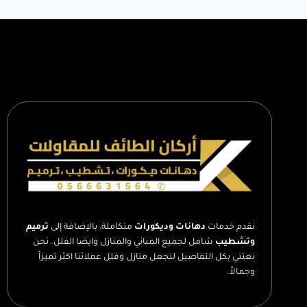
دهان
الطائف
–
مقاول
دهانات
بالطائف
–
تكلفة
دهان
غرفة
–
عامل
دهان
بالطائف
نقدم خدمات
دهانات وديكورات
متكاملة، بالإضافة إلى
ترميم
وتشطيب
شامل لجميع المباني والمنازل وايضا الفلل. نحن
نعتني بكل التفاصيل لنجعل منازل وفلل عملائنا اكثر تميزاً
وجمالاً.