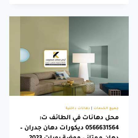
افضل
دهانات
خارجية
–
دهان
منازل
خارجية
الطائف
جميع الخدمات
|
دهانات داخلية
محل دهانات في الطائف ت:
0566631564 ديكورات دهان جدران –