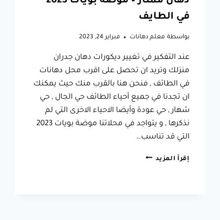
دهان ممتاز – موضة بويات 2023
في الطايف
بواسطة
معلم دهانات
فبراير 24, 2023
عند التفكير في تغيير ديكورات دهان جدران
منزلك وتريد ان تحصل على اقرب محل دهانات
في الطائف , فنحن هنا بالقرب منك حيث يمكنك
ان تجدنا في جميع أحياء الطائف حي الجال , حي
شهار , حي عودة وأيضا الاحياء الاخرى التي لم
نذكرها , و يتواجد في محلاتنا موضة بويات 2023
التي قد تناسب…
محل
إقرأ المزيد
دهانات
في
الطائف
ت:
0566631564
ديكورات