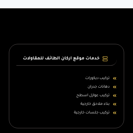
دهان
جدران
–
دهان
ممتاز
–
موضة
بويات
2023
خدمات موقع اركان الطائف للمقاولات
في
الطايف
تركيب ديكورات
دهانات جدران
تركيب عوازل اسطح
بناء ملاحق خارجية
تركيب جلسات خارجية