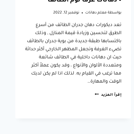
– دهانات غرف نوم الطائف
بواسطة
معلم دهانات
نوفمبر 12, 2022
تعد ديكورات دهان جدران الطائف من أسرع
الطرق لتحسين وزيادة قيمة المنازل , وذلك
باكتسابها طبقة جديدة من بوية جدران بالطائف
تضيء الغرفة وتجعل المظهر الخارجي أكثر حداثة
حيث ان دهانات داخلية في الطائف شائعة
ومتعددة الألوان والأنواع ، وقد يكون عملاً أكثر
مما ترغب في القيام به. لذلك اذا لم يكن لديك
الوقت والمهارة…
دهانات
إقرأ المزيد
داخلية
في
الطائف
0566631564
–
بوية