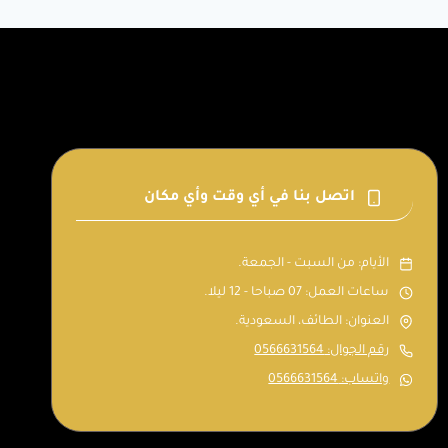
جدران
بالطائف
–
دهانات
غرف
نوم
الطائف
اتصل بنا في أي وقت وأي مكان
الأيام: من السبت - الجمعة.
ساعات العمل: 07 صباحا - 12 ليلا.
العنوان: الطائف، السعودية.
رقم الجوال: 0566631564
واتساب: 0566631564