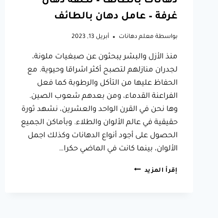
دهانات بالطائف – تكلفة دهان
غرفة – عامل دهان بالطائف
بواسطة
معلم دهانات
أبريل 13, 2023
منذ الأزل والبشر يبحثون عن صبغيات ملونة،
لجدران منازلهم لتصبح أكثر اشراقا وحيوية. مع
الحفاظ عليها من التأكل والرطوبة كما فعل
الفراعنة القدماء، ومن بعدهم شعوب الصين.
وها نحن في القرن الواحد والعشرين، نشهد ثورة
حقيقية في عالم الألوان والطلاء. وبأماكن الجميع
الحصول على أجود أنواع الدهانات وكذلك اجمل
الألوان، بينما كانت في الماضي حكرا…
دهانات
إقرأ المزيد
الطائف
ت:
0566631564
معلم