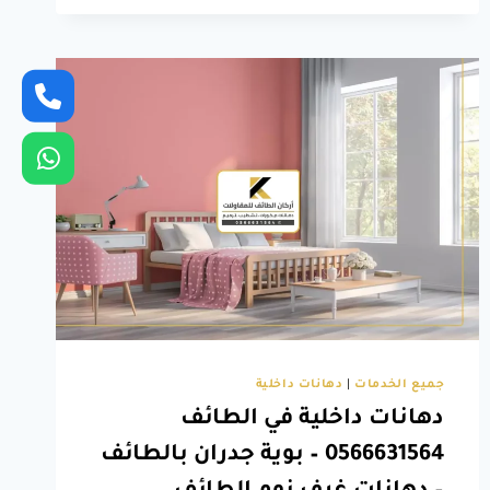
الطائف
ت:
0566631564
بروفايل
جوتن
الطائف
–
بوية
بروفايل
الطائف
–
أشكال
البروفايل
الخارجي
الطائف
جميع الخدمات
|
دهانات داخلية
دهانات داخلية في الطائف
0566631564 – بوية جدران بالطائف