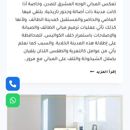
تعكس المباني الوجه المشرق للمدن، وخاصة أذا
كانت مدينة ذات أصالة وجذور تاريخية، يلتقي فيها
الماضي والحاضر والمستقبل كمدينة الطائف. ولأنها
كذلك تأتي عمليات ترميم مباني الطائف والصيانة
والإصلاحات باستمرار خلف الكواليس، للمحافظة
على إطلالة هذه المدينة الخلابة. والسبب كما نعلم
يأتي من عوامل كالتعرية والطقس اللذان يلقيان
بضلال الشيخوخة والتلف على المباني مع مرور…
ترميم
إقرأ المزيد
مباني
الطائف
ت:
0566631564
تشطيب
شقق
فاخرة
بالطائف
–