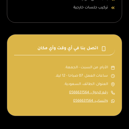
تركيب جلسات خارجية
اتصل بنا في أي وقت وأي مكان
الأيام: من السبت - الجمعة.
ساعات العمل: 07 صباحا - 12 ليلا.
العنوان: الطائف، السعودية.
رقم الجوال: 0566631564
واتساب: 0566631564