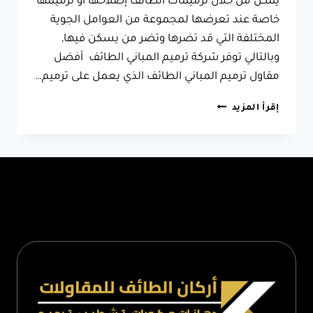
يمكن من خلال ترميمات الطائف إصلاحها أو ترميمها
خاصة عند تعرضها لمجموعة من العوامل الجوية
المختلفة التي قد تضرها وتضر من يسكن فيها,
وبالتالي توفر شركة ترميم المباني الطائف أفضل
مقاول ترميم المباني الطائف الذي يعمل على ترميم…
مقاول
إقرأ المزيد
ترميم
المباني
الطائف
0566631564
–
ترميم
بيت
قديم
بالطائف
–
ترميم
المباني
الحجرية
الطائف