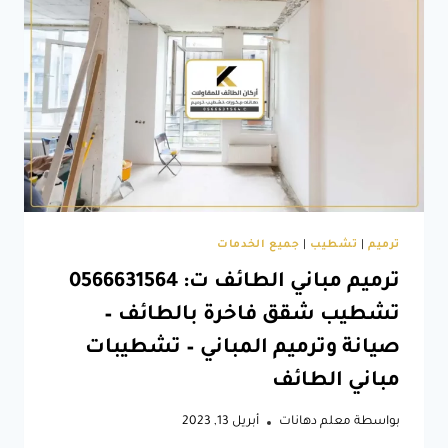
منازل
في
الطائف
–
مقاول
ترميمات
في
الطائف
–
ترميم
فلل
بالطائف
ترميم
|
تشطيب
|
جميع الخدمات
ترميم مباني الطائف ت: 0566631564
تشطيب شقق فاخرة بالطائف –
صيانة وترميم المباني – تشطيبات
مباني الطائف
بواسطة
معلم دهانات
أبريل 13, 2023