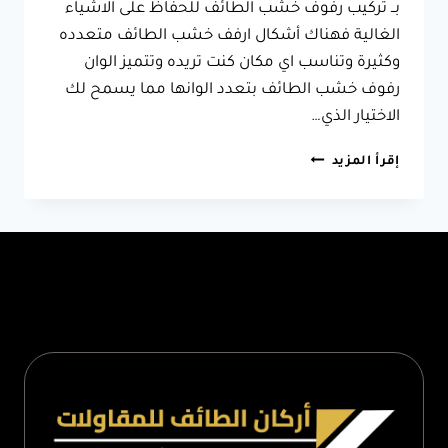
بــ تركيب رفوف خشب الطائف للحفاظ على الاشياء
الغالية فهناك أشكال ارفف خشب الطائف متعدده
وكثيرة وتناسب اي مكان كنت تريده وتتميز الوان
رفوف خشب الطائف بتعدد الوانها مما يسمح لك
الاختيار الذي…
رفوف
إقرأ المزيد
خشب
الطائف
ت:
0566631564
تركيب
رفوف
خشب
الطائف
–
اشكال
ارفف
خشب
الطائف