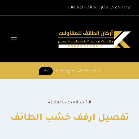
لتجاوز
مرحبا بكم في اركان الطائف للمقاولات
لى
لمحتوى
خصم 20% على جميع خدماتنا
اطلب
الرئيسية
»
جديد اعمالنا
»
تفصيل ارفف خشب الطائف