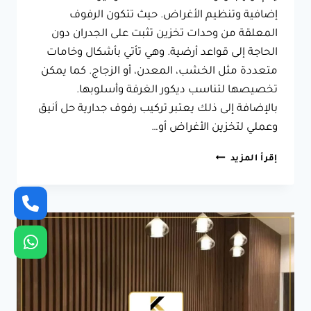
إضافية وتنظيم الأغراض. حيث تتكون الرفوف
المعلقة من وحدات تخزين تثبت على الجدران دون
الحاجة إلى قواعد أرضية. وهي تأتي بأشكال وخامات
متعددة مثل الخشب، المعدن، أو الزجاج. كما يمكن
تخصيصها لتناسب ديكور الغرفة وأسلوبها.
بالإضافة إلى ذلك يعتبر تركيب رفوف جدارية حل أنيق
وعملي لتخزين الأغراض أو…
تركيب
إقرأ المزيد
رفوف
معلقة
الطائف
ت:
0566631564
–
تفصيل
رفوف
تخزين
الطائف