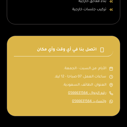
بناء ملاحق خارجية
تركيب جلسات خارجية
اتصل بنا في أي وقت وأي مكان
الأيام: من السبت - الجمعة.
ساعات العمل: 07 صباحا - 12 ليلا.
العنوان: الطائف، السعودية.
رقم الجوال: 0566631564
واتساب: 0566631564