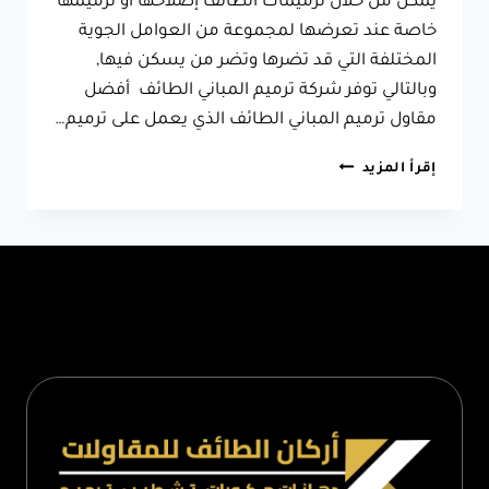
يمكن من خلال ترميمات الطائف إصلاحها أو ترميمها
خاصة عند تعرضها لمجموعة من العوامل الجوية
المختلفة التي قد تضرها وتضر من يسكن فيها,
وبالتالي توفر شركة ترميم المباني الطائف أفضل
مقاول ترميم المباني الطائف الذي يعمل على ترميم…
مقاول
إقرأ المزيد
ترميم
المباني
الطائف
0566631564
–
ترميم
بيت
قديم
بالطائف
–
ترميم
المباني
الحجرية
الطائف