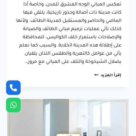
تعكس المباني الوجه المشرق للمدن، وخاصة أذا
كانت مدينة ذات أصالة وجذور تاريخية، يلتقي فيها
الماضي والحاضر والمستقبل كمدينة الطائف. ولأنها
كذلك تأتي عمليات ترميم مباني الطائف والصيانة
والإصلاحات باستمرار خلف الكواليس، للمحافظة
على إطلالة هذه المدينة الخلابة. والسبب كما نعلم
يأتي من عوامل كالتعرية والطقس اللذان يلقيان
بضلال الشيخوخة والتلف على المباني مع مرور…
ترميم
إقرأ المزيد
مباني
الطائف
ت:
0566631564
تشطيب
شقق
فاخرة
بالطائف
–