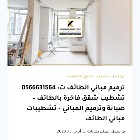
منازل
في
الطائف
–
مقاول
ترميمات
في
الطائف
–
ترميم
فلل
بالطائف
ترميم
|
تشطيب
|
جميع الخدمات
ترميم مباني الطائف ت: 0566631564
تشطيب شقق فاخرة بالطائف –
صيانة وترميم المباني – تشطيبات
مباني الطائف
بواسطة
معلم دهانات
أبريل 13, 2023