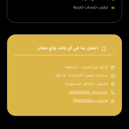
تركيب جلسات خارجية
اتصل بنا في أي وقت وأي مكان
الأيام: من السبت - الجمعة.
ساعات العمل: 07 صباحا - 12 ليلا.
العنوان: الطائف، السعودية.
رقم الجوال: 0566631564
واتساب: 0566631564