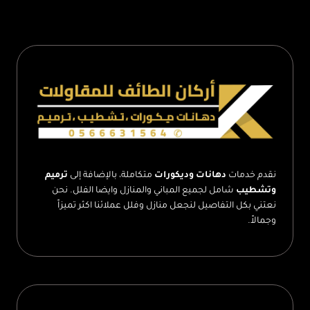
جبس
بورد
الطائف
–
اسقف
جبس
بورد
حديثة
الطائف
نقدم خدمات
دهانات وديكورات
متكاملة، بالإضافة إلى
ترميم
وتشطيب
شامل لجميع المباني والمنازل وايضا الفلل. نحن
نعتني بكل التفاصيل لنجعل منازل وفلل عملائنا اكثر تميزاً
وجمالاً.