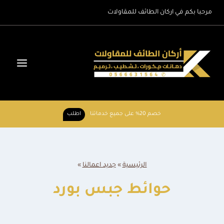
لتجاوز
مرحبا بكم في اركان الطائف للمقاولات
لى
لمحتوى
خصم 20% على جميع خدماتنا
اطلب
الرئيسية
»
جديد اعمالنا
»
حوائط جبس بورد