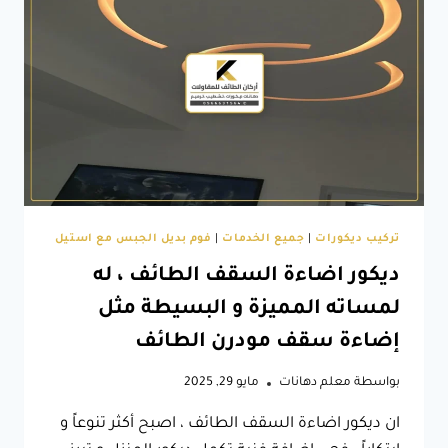
موديلات
اسقف
مستعارة
في
الطائف
تركيب ديكورات
|
جميع الخدمات
|
فوم بديل الجبس مع استيل
ديكور اضاءة السقف الطائف ، له
لمساته المميزة و البسيطة مثل
إضاءة سقف مودرن الطائف
بواسطة
معلم دهانات
مايو 29, 2025
ان ديكور اضاءة السقف الطائف ، اصبح أكثر تنوعاً و