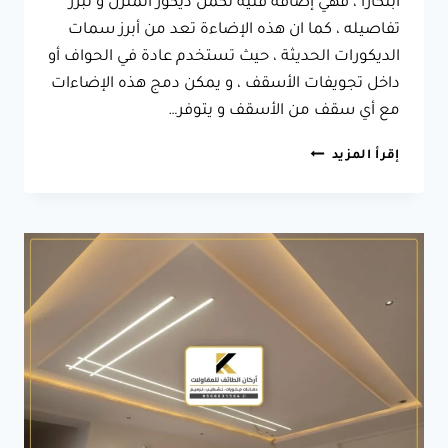
ابتكاراً ، فهي إضافة فنية تكمل ديكور المنزل و تبرز
تفاصيله ، كما ان هذه الإضاءة تعد من أبرز سمات
الديكورات الحديثة ، حيث تستخدم عادة في الحواف أو
داخل تجويفات الأسقف ، و يمكن دمج هذه الإضاءات
مع أي سقف من الأسقف و يتوفر…
ديكور
إقرأ المزيد
اضاءة
السقف
الطائف
،
له
لمساته
المميزة
و
البسيطة
مثل
إضاءة
سقف
مودرن
الطائف