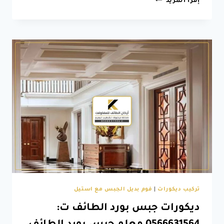
إقرأ المزيد
جبس
بورد
الطائف
ت:
0566631564
جبسيات
غرف
نوم
الطائف
–
اشكال
جبس
بورد
بالطائف
تركيب ديكورات
|
فوم بديل الجبس مع استيل
ديكورات جبس بورد الطائف ت: