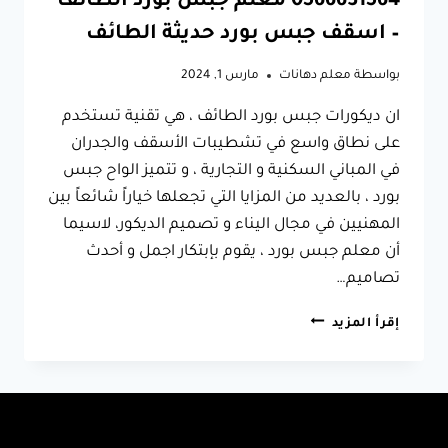
0566631564 معلم جبس بورد الطائف
– اسقف جبس بورد حديثة الطائف
بواسطة
معلم دهانات
مارس 1, 2024
ان ديكورات جبس بورد الطائف ، هي تقنية تستخدم
على نطاق واسع في تشطيبات الأسقف والجدران
في المباني السكنية و التجارية ، و تتميز الواح جبس
بورد ، بالعديد من المزايا التي تجعلها خياراً شائعاً بين
المهنيين في مجال اليناء و تصميم الديكور، لاسيما
أن معلم جبس بورد ، يقوم بإبتكار اجمل و أحدث
تصاميم…
ديكورات
إقرأ المزيد
جبس
بورد
الطائف
ت:
0566631564
معلم