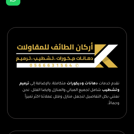
تكسير
جدران
–
دمج
صالة
وغرفة
–
تكسير
الجدار
بالطائف
–
توسعة
غرف
–
نقدم خدمات
دهانات وديكورات
متكاملة، بالإضافة إلى
ترميم
تكسير
وتشطيب
شامل لجميع المباني والمنازل وايضا الفلل. نحن
الجدران
نعتني بكل التفاصيل لنجعل منازل وفلل عملائنا اكثر تميزاً
–
وجمالاً.
مقاول
تكسير
الطائف