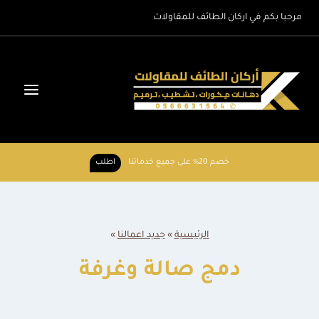
لتجاوز
مرحبا بكم في اركان الطائف للمقاولات
لى
لمحتوى
خصم 20% على جميع خدماتنا
اطلب
الرئيسية
»
جديد اعمالنا
»
دمج صالة وغرفة