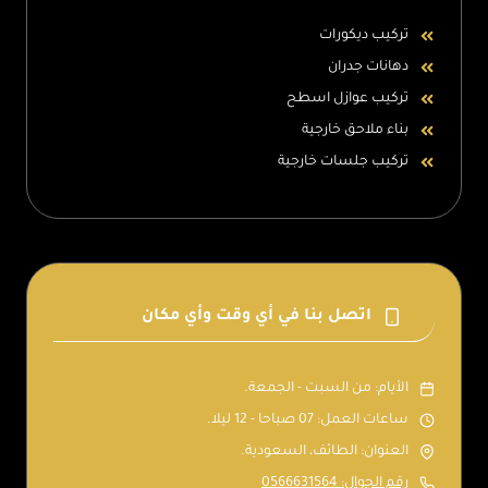
تركيب ديكورات
دهانات جدران
تركيب عوازل اسطح
بناء ملاحق خارجية
تركيب جلسات خارجية
اتصل بنا في أي وقت وأي مكان
الأيام: من السبت - الجمعة.
ساعات العمل: 07 صباحا - 12 ليلا.
العنوان: الطائف، السعودية.
رقم الجوال: 0566631564