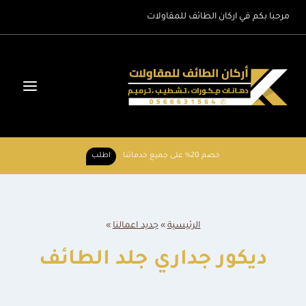
لتجاوز
مرحبا بكم في اركان الطائف للمقاولات
لى
لمحتوى
خصم 20% على جميع خدماتنا
اطلب
الرئيسية
»
جديد اعمالنا
»
ديكور جداري جلد الطائف