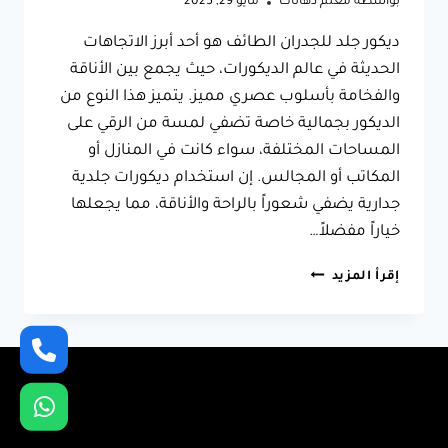
بواسطة
معلم دهانات
مايو 29, 2025
ديكور جلد للجدران الطائف هو أحد أبرز الاتجاهات
الحديثة في عالم الديكورات، حيث يجمع بين الأناقة
والفخامة بأسلوب عصري مميز. يتميز هذا النوع من
الديكور بجمالية خاصة تضفي لمسة من الرقي على
المساحات المختلفة، سواء كانت في المنازل أو
المكاتب أو المجالس. إن استخدام ديكورات جلدية
جدارية يضفي شعوراً بالراحة والأناقة، مما يجعلها
خياراً مفضلاً…
ديكور
إقرأ المزيد
جلد
للجدران
الطائف،
ابداع
في
التصميم
مع
ديكور