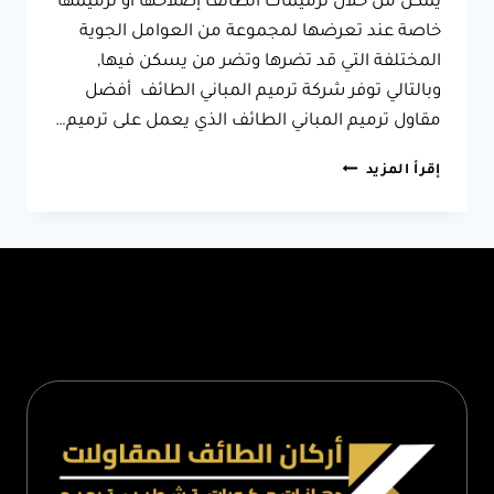
يمكن من خلال ترميمات الطائف إصلاحها أو ترميمها
خاصة عند تعرضها لمجموعة من العوامل الجوية
المختلفة التي قد تضرها وتضر من يسكن فيها,
وبالتالي توفر شركة ترميم المباني الطائف أفضل
مقاول ترميم المباني الطائف الذي يعمل على ترميم…
مقاول
إقرأ المزيد
ترميم
المباني
الطائف
0566631564
–
ترميم
بيت
قديم
بالطائف
–
ترميم
المباني
الحجرية
الطائف