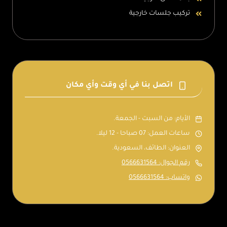
تركيب جلسات خارجية
اتصل بنا في أي وقت وأي مكان
الأيام: من السبت - الجمعة.
ساعات العمل: 07 صباحا - 12 ليلا.
العنوان: الطائف، السعودية.
رقم الجوال: 0566631564
واتساب: 0566631564