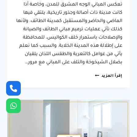
تعكس المباني الوجه المشرق للمدن، وخاصة أذا
كانت مدينة ذات أصالة وجذور تاريخية، يلتقي فيها
الماضي والحاضر والمستقبل كمدينة الطائف. ولأنها
كذلك تأتي عمليات ترميم مباني الطائف والصيانة
والإصلاحات باستمرار خلف الكواليس، للمحافظة
على إطلالة هذه المدينة الخلابة. والسبب كما نعلم
يأتي من عوامل كالتعرية والطقس اللذان يلقيان
بضلال الشيخوخة والتلف على المباني مع مرور…
ترميم
إقرأ المزيد
مباني
الطائف
ت:
0566631564
تشطيب
شقق
فاخرة
بالطائف
–