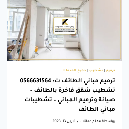
منازل
في
الطائف
–
مقاول
ترميمات
في
الطائف
–
ترميم
فلل
بالطائف
ترميم
|
تشطيب
|
جميع الخدمات
ترميم مباني الطائف ت: 0566631564
تشطيب شقق فاخرة بالطائف –
صيانة وترميم المباني – تشطيبات
مباني الطائف
بواسطة
معلم دهانات
أبريل 13, 2023