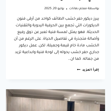
بواسطة
معلم دهانات
يوليو 20, 2025
يبرز ديكور حفر خشب الطائف كواحد من أرقى فنون
الديكورات التي تجمع بين الحرفية اليدوية والتقنيات
الحديثة. فهو يمثل لمسة فنية تعبر عن ذوق رفيع
وأصالة متجذرة في تفاصيل الحياة. على الرغم من أن
الخشب مادة خام قيمة وجميلة، لكن، عمل ديكور
جداري حفر خشب يحوله إلى لوحة فنية وابداعية تزيد
من جماله. كما ان…
ديكور
إقرأ المزيد
حفر
خشب
الطائف
بتصميم
فريد،
احصل
على
ديكور