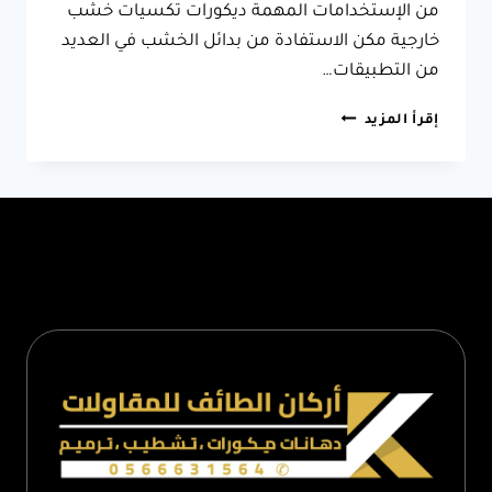
من الإستخدامات المهمة ديكورات تكسيات خشب
خارجية مكن الاستفادة من بدائل الخشب في العديد
من التطبيقات…
تكسيات
إقرأ المزيد
بديل
الخشب
الطائف
ت:
0566631564
بديل
الخشب
للواجهات
–
تكسيات
خارجية
بديل
الخشب
الطائف