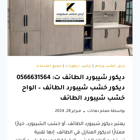
حفر
خشب
ثلاثي
الابعاد
الآن
بديل خشب ورخام
|
تركيب ديكورات
|
جميع الخدمات
ديكور شيبورد الطائف ت: 0566631564
ديكور خشب شيبورد الطائف – الواح
خشب شيبورد الطائف
بواسطة
معلم دهانات
فبراير 28, 2024
يعتبر ديكور شيبورد الطائف، أو خشب الشيبورد، خيارًا
ممتازًا لديكور المنازل في الطائف. إنها تقنية