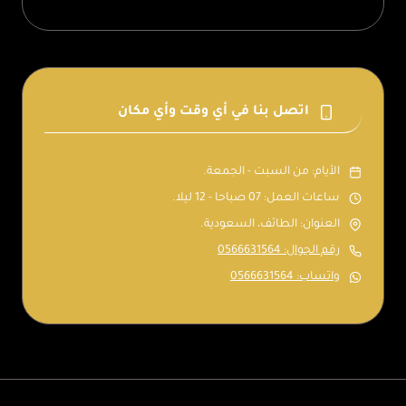
اتصل بنا في أي وقت وأي مكان
الأيام: من السبت - الجمعة.
ساعات العمل: 07 صباحا - 12 ليلا.
العنوان: الطائف، السعودية.
رقم الجوال: 0566631564
واتساب: 0566631564