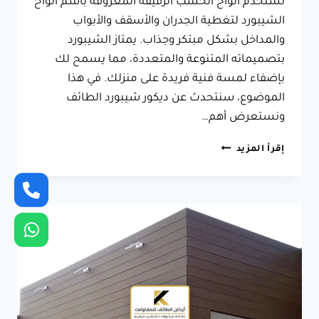
تستخدم ألواح الخشب الرقيقة المعروفة باسم ألواح
الشيبورد لتغطية الجدران والأسقف والأبواب
والمداخل بشكل مبتكر وجذاب. يمتاز الشيبورد
بتصميماته المتنوعة والمتعددة، مما يسمح لك
بإضفاء لمسة فنية فريدة على منزلك. في هذا
الموضوع، سنتحدث عن ديكور شيبورد الطائف
ونستعرض أهم…
ديكور
إقرأ المزيد
شيبورد
الطائف
ت:
0566631564
ديكور
خشب
شيبورد
الطائف
–
الواح
خشب