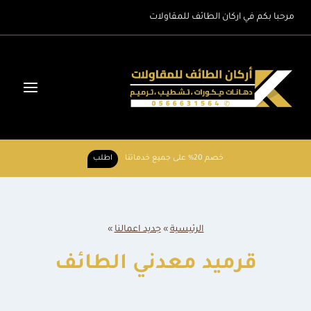
لتجاوز
مرحبا بكم في اركان الطائف للمقاولات
لى
لمحتوى
خصم 20% على جميع خدماتنا
اطلب
الرئيسية
»
جديد اعمالنا
»
قرميد معدني الطائف