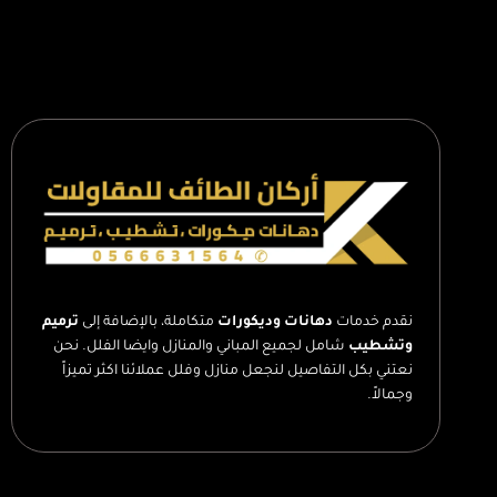
جبس
بورد
الطائف
–
اسقف
جبس
بورد
حديثة
الطائف
نقدم خدمات
دهانات وديكورات
متكاملة، بالإضافة إلى
ترميم
وتشطيب
شامل لجميع المباني والمنازل وايضا الفلل. نحن
نعتني بكل التفاصيل لنجعل منازل وفلل عملائنا اكثر تميزاً
وجمالاً.