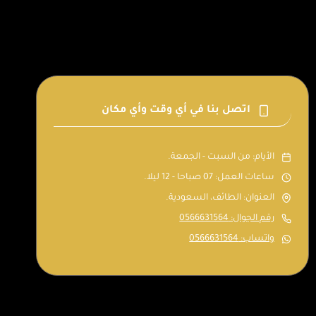
اتصل بنا في أي وقت وأي مكان
الأيام: من السبت - الجمعة.
ساعات العمل: 07 صباحا - 12 ليلا.
العنوان: الطائف، السعودية.
رقم الجوال: 0566631564
واتساب: 0566631564