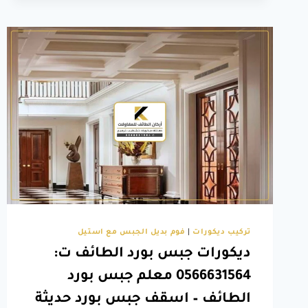
الطائف،
احصل
على
أفضل
موديلات
اسقف
مستعارة
في
الطائف
تركيب ديكورات
|
فوم بديل الجبس مع استيل
ديكورات جبس بورد الطائف ت:
0566631564 معلم جبس بورد
الطائف – اسقف جبس بورد حديثة