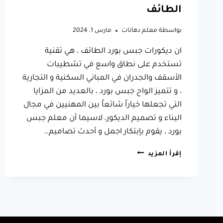
الطائف
بواسطة
معلم دهانات
مارس 1, 2024
ان ديكورات جبس بورد الطائف ، هي تقنية
تستخدم على نطاق واسع في تشطيبات
الأسقف والجدران في المباني السكنية و التجارية
، و تتميز الواح جبس بورد ، بالعديد من المزايا
التي تجعلها خياراً شائعاً بين المهنيين في مجال
اليناء و تصميم الديكور، لاسيما أن معلم جبس
بورد ، يقوم بإبتكار اجمل و أحدث تصاميم…
ديكورات
إقرأ المزيد
جبس
بورد
الطائف
ت:
0566631564
معلم