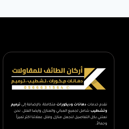
0566631564
–
تشطيب
مباني
في
الطائف
–
تشطيب
واجهات
منازل
نقدم خدمات
دهانات وديكورات
متكاملة، بالإضافة إلى
ترميم
وتشطيب
شامل لجميع المباني والمنازل وايضا الفلل. نحن
نعتني بكل التفاصيل لنجعل منازل وفلل عملائنا اكثر تميزاً
وجمالاً.