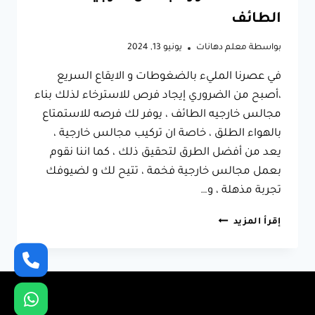
الطائف
بواسطة
معلم دهانات
يونيو 13, 2024
في عصرنا المليء بالضغوطات و الايقاع السريع
،أصبح من الضروري إيجاد فرص للاسترخاء لذلك بناء
مجالس خارجيه الطائف ، يوفر لك فرصه للاستمتاع
بالهواء الطلق ، خاصة ان تركيب مجالس خارجية ،
يعد من أفضل الطرق لتحقيق ذلك ، كما اننا نقوم
بعمل مجالس خارجية فخمة ، تتيح لك و لضيوفك
تجربة مذهلة ، و…
بناء
إقرأ المزيد
مجالس
خارجيه
الطائف
ت:
0566631564
ديكور