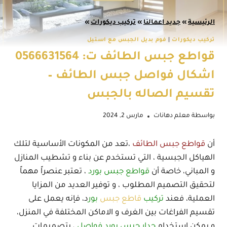
الرئيسية
»
جديد اعمالنا
»
تركيب ديكورات
»
تركيب ديكورات
|
فوم بديل الجبس مع استيل
قواطع جبس الطائف ت: 0566631564
اشكال فواصل جبس الطائف –
تقسيم الصاله بالجبس
بواسطة
معلم دهانات
مارس 2, 2024
أن
قواطع جبس الطائف
،تعد من المكونات الأساسية لتلك
الهياكل الجبسية ، التي تستخدم عن بناء و تشطيب المنازل
و المباني، خاصة أن
قواطع جبس بورد
، تعتبر عنصراً مهماً
لتحقيق التصميم المطلوب ، و توفير العديد من المزايا
العملية، فعند
تركيب
قاطع جبس
بور
د، فإنه يعمل على
تقسيم الفراغات بين الغرف و الاماكن المختلفة في المنزل،
و يمكن إستخدام
جدار جبس بورد فواصل
، بتصميمات