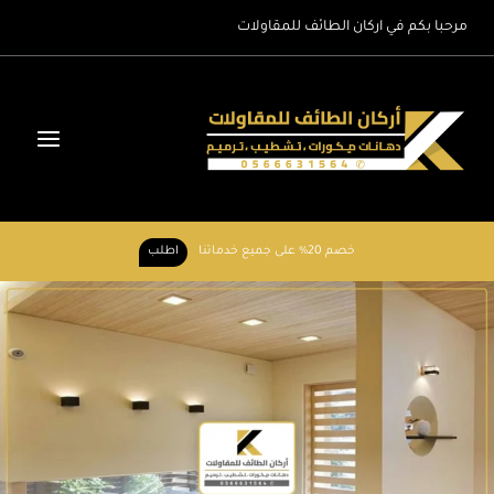
لتجاوز
مرحبا بكم في اركان الطائف للمقاولات
لى
لمحتوى
خصم 20% على جميع خدماتنا
اطلب