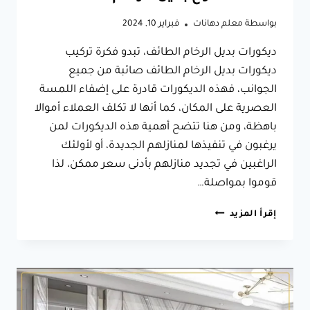
بواسطة
معلم دهانات
فبراير 10, 2024
ديكورات بديل الرخام الطائف، تبدو فكرة تركيب
ديكورات بديل الرخام الطائف صائبة من جميع
الجوانب، فهذه الديكورات قادرة على إضفاء اللمسة
العصرية على المكان، كما أنها لا تكلف العملاء أموالا
باهظة، ومن هنا تتضح أهمية هذه الديكورات لمن
يرغبون في تنفيذها لمنازلهم الجديدة، أو لأولئك
الراغبين في تجديد منازلهم بأدنى سعر ممكن، لذا
قوموا بمواصلة…
ديكورات
إقرأ المزيد
بديل
الرخام
الطائف
ت:
0566631564
اشكال