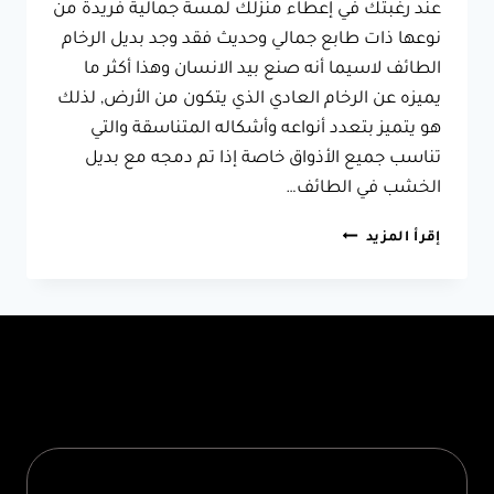
عند رغبتك في إعطاء منزلك لمسة جمالية فريدة من
نوعها ذات طابع جمالي وحديث فقد وجد بديل الرخام
الطائف لاسيما أنه صنع بيد الانسان وهذا أكثر ما
يميزه عن الرخام العادي الذي يتكون من الأرض, لذلك
هو يتميز بتعدد أنواعه وأشكاله المتناسقة والتي
تناسب جميع الأذواق خاصة إذا تم دمجه مع بديل
الخشب في الطائف…
معلم
إقرأ المزيد
بديل
الرخام
الطائف
0566631564
–
تركيب
بديل
الرخام
الطائف
–
أسعار