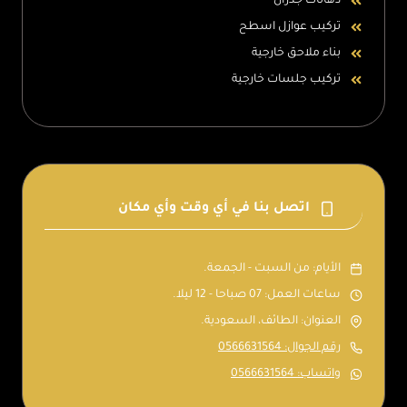
دهانات جدران
تركيب عوازل اسطح
بناء ملاحق خارجية
تركيب جلسات خارجية
اتصل بنا في أي وقت وأي مكان
الأيام: من السبت - الجمعة.
ساعات العمل: 07 صباحا - 12 ليلا.
العنوان: الطائف، السعودية.
رقم الجوال: 0566631564
واتساب: 0566631564