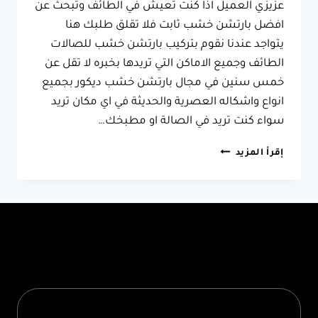
عزيزي العميل اذا كنت تعيش في الطائف وتبحث عن
افضل بارتشن خشب ثابت فلا تقلق طلبك هنا
يتواجد عندنا نقوم بتركيب بارتشن خشب للصالات
الطائف وجميع الاماكن التي تريدها بخبره لا تقل عن
خمس سنين في مجال بارتشن خشب ديكور بجميع
انواع واشكاله العصرية والحديثة في اي مكان تريد
سواء كنت تريد في الصالة او مطبخك…
بارتشن
إقرأ المزيد
خشب
للصالات
الطائف
ت:
0566631564
بارتشن
خشب
ثابت
الطائف
–
ديكورات