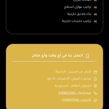
دهانات جدران
تركيب عوازل اسطح
بناء ملاحق خارجية
تركيب جلسات خارجية
اتصل بنا في أي وقت وأي مكان
الأيام: من السبت - الجمعة.
ساعات العمل: 07 صباحا - 12 ليلا.
العنوان: الطائف، السعودية.
رقم الجوال: 0566631564
واتساب: 0566631564