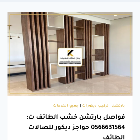
بارتشن
|
تركيب ديكورات
|
جميع الخدمات
فواصل بارتشن خشب الطائف ت:
0566631564 حواجز ديكور للصالات
الطائف