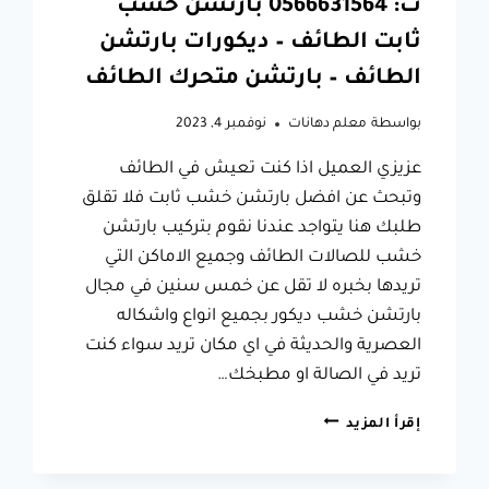
ت: 0566631564 بارتشن خشب
ثابت الطائف – ديكورات بارتشن
الطائف – بارتشن متحرك الطائف
بواسطة
معلم دهانات
نوفمبر 4, 2023
عزيزي العميل اذا كنت تعيش في الطائف
وتبحث عن افضل بارتشن خشب ثابت فلا تقلق
طلبك هنا يتواجد عندنا نقوم بتركيب بارتشن
خشب للصالات الطائف وجميع الاماكن التي
تريدها بخبره لا تقل عن خمس سنين في مجال
بارتشن خشب ديكور بجميع انواع واشكاله
العصرية والحديثة في اي مكان تريد سواء كنت
تريد في الصالة او مطبخك…
بارتشن
إقرأ المزيد
خشب
للصالات
الطائف