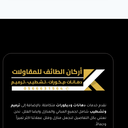
ت:
0566631564
حواجز
ديكور
للصالات
الطائف
نقدم خدمات
دهانات وديكورات
متكاملة، بالإضافة إلى
ترميم
وتشطيب
شامل لجميع المباني والمنازل وايضا الفلل. نحن
نعتني بكل التفاصيل لنجعل منازل وفلل عملائنا اكثر تميزاً
وجمالاً.