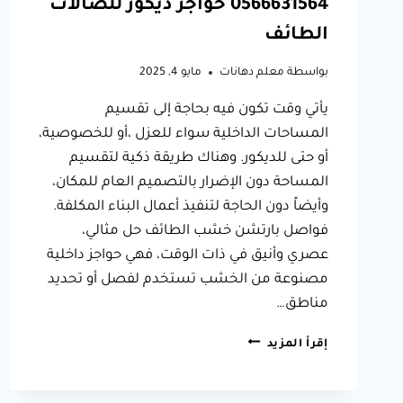
0566631564 حواجز ديكور للصالات
الطائف
بواسطة
معلم دهانات
مايو 4, 2025
يأتي وقت تكون فيه بحاجة إلى تقسيم
المساحات الداخلية سواء للعزل ،أو للخصوصية،
أو حتى للديكور. وهناك طريقة ذكية لتقسيم
المساحة دون الإضرار بالتصميم العام للمكان،
وأيضاً دون الحاجة لتنفيذ أعمال البناء المكلفة.
فواصل بارتشن خشب الطائف حل مثالي،
عصري وأنيق في ذات الوقت، فهي حواجز داخلية
مصنوعة من الخشب تستخدم لفصل أو تحديد
مناطق…
فواصل
إقرأ المزيد
بارتشن
خشب
الطائف