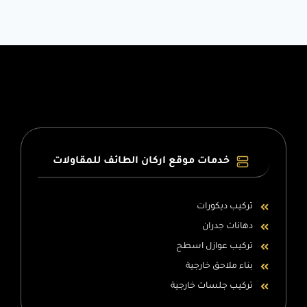
ت:
0566631564
بارتشن
خشب
ثابت
الطائف
–
ديكورات
بارتشن
الطائف
–
خدمات موقع اركان الطائف للمقاولات
بارتشن
متحرك
الطائف
تركيب ديكورات
دهانات جدران
تركيب عوازل اسطح
بناء ملاحق خارجية
تركيب جلسات خارجية