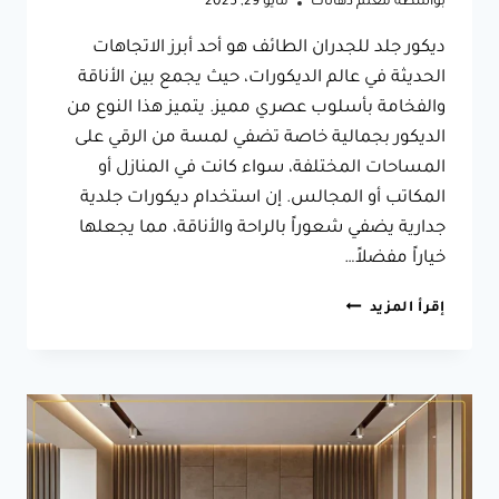
بواسطة
معلم دهانات
مايو 29, 2025
ديكور جلد للجدران الطائف هو أحد أبرز الاتجاهات
الحديثة في عالم الديكورات، حيث يجمع بين الأناقة
والفخامة بأسلوب عصري مميز. يتميز هذا النوع من
الديكور بجمالية خاصة تضفي لمسة من الرقي على
المساحات المختلفة، سواء كانت في المنازل أو
المكاتب أو المجالس. إن استخدام ديكورات جلدية
جدارية يضفي شعوراً بالراحة والأناقة، مما يجعلها
خياراً مفضلاً…
ديكور
إقرأ المزيد
جلد
للجدران
الطائف،
ابداع
في
التصميم
مع
ديكور