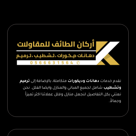
تركيب
بديل
الرخام
الطائف
–
أسعار
ديكورات
بديل
الرخام
في
الطائف
نقدم خدمات
دهانات وديكورات
متكاملة، بالإضافة إلى
ترميم
وتشطيب
شامل لجميع المباني والمنازل وايضا الفلل. نحن
نعتني بكل التفاصيل لنجعل منازل وفلل عملائنا اكثر تميزاً
وجمالاً.