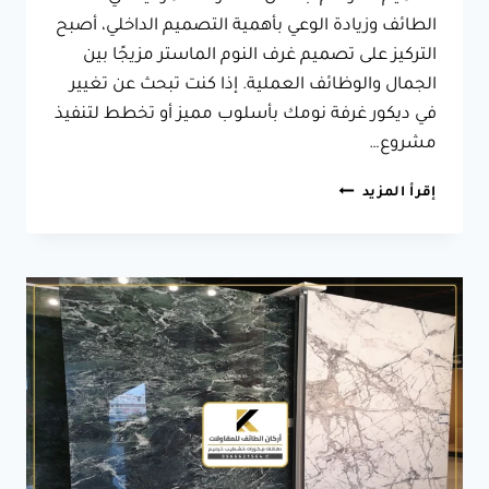
الطائف وزيادة الوعي بأهمية التصميم الداخلي، أصبح
التركيز على تصميم غرف النوم الماستر مزيجًا بين
الجمال والوظائف العملية. إذا كنت تبحث عن تغيير
في ديكور غرفة نومك بأسلوب مميز أو تخطط لتنفيذ
مشروع…
ديكورات
إقرأ المزيد
غرف
نوم
ماستر
الطائف
ت:
0566631564
أحدث
ديكورات
غرف
نوم
الطائف