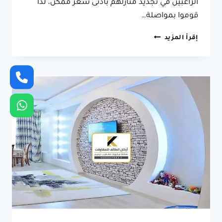
الراغبين في تجديد منازلهم بأدنى سعر ممكن، لذا
قوموا بمواصلة…
ديكورات
إقرأ المزيد
بديل
الرخام
الطائف
ت:
0566631564
اشكال
بديل
الرخام
الطائف
–
لوح
بديل
الرخام
الطائف