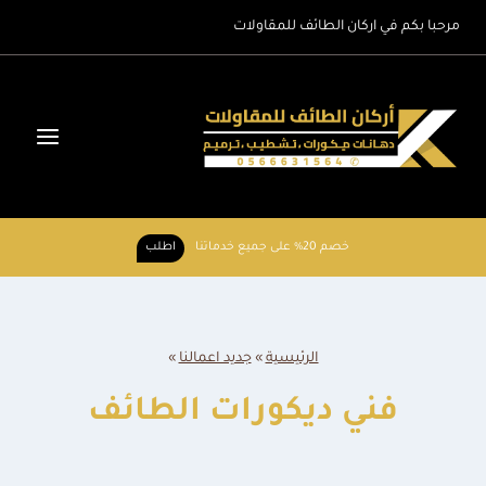
لتجاوز
مرحبا بكم في اركان الطائف للمقاولات
لى
لمحتوى
خصم 20% على جميع خدماتنا
اطلب
الرئيسية
»
جديد اعمالنا
»
فني ديكورات الطائف