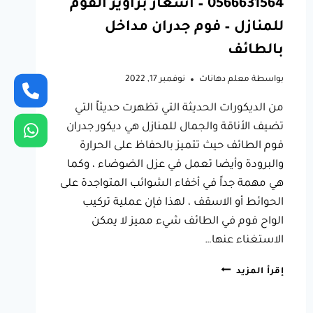
0566631564 – اسعار براويز الفوم
للمنازل – فوم جدران مداخل
بالطائف
بواسطة
معلم دهانات
نوفمبر 17, 2022
من الديكورات الحديثة التي تظهرت حديثاً التي
تضيف الأناقة والجمال للمنازل هي ديكور جدران
فوم الطائف حيث تتميز بالحفاظ على الحرارة
والبرودة وأيضا تعمل في عزل الضوضاء ، وكما
هي مهمة جداً في أخفاء الشوائب المتواجدة على
الحوائط أو الاسقف ، لهذا فإن عملية تركيب
الواح فوم في الطائف شيء مميز لا يمكن
الاستغناء عنها…
ديكور
إقرأ المزيد
جدران
فوم
الطائف