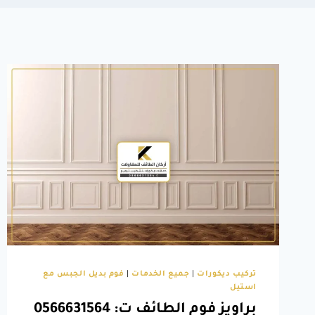
تركيب ديكورات
|
جميع الخدمات
|
فوم بديل الجبس مع
استيل
براويز فوم الطائف ت: 0566631564