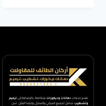
فوم
الطائف
ت:
0566631564
نعلات
فوم
الطائف
–
ديكور
فوم
مع
مرايا
–
اشكال
فوم
الجدران
–
معلم
فوم
الطائف
نقدم خدمات
دهانات وديكورات
متكاملة، بالإضافة إلى
ترميم
وتشطيب
شامل لجميع المباني والمنازل وايضا الفلل. نحن