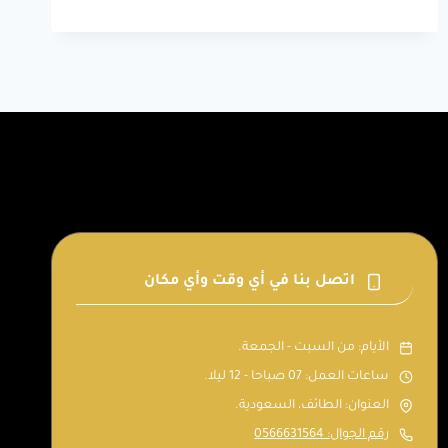
0566631564
–
اسعار
براويز
الفوم
للمنازل
–
فوم
جدران
مداخل
بالطائف
اتصل بنا في أي وقت وأي مكان
الأيام: من السبت - الجمعة.
ساعات العمل: 07 صباحا - 12 ليلا.
العنوان: الطائف، السعودية.
رقم الجوال: 0566631564