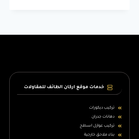
–
معلم
فوم
استيل
–
صور
ديكور
استيل
الطائف
خدمات موقع اركان الطائف للمقاولات
تركيب ديكورات
دهانات جدران
تركيب عوازل اسطح
بناء ملاحق خارجية