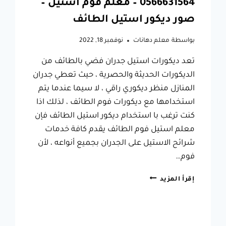
0566631564 – معلم فوم استيل –
صور ديكور استيل الطائف
بواسطة
معلم دهانات
نوفمبر 18, 2022
تعد ديكورات استيل جدران فضي بالطائف من
الديكورات الحديثة والحصرية ، حيث تعطي جدران
المنازل منظر ديكوري راقي ، لا سيما عندما يتم
استخدامها مع ديكورات فوم الطائف ، لذلك اذا
كنت ترغب با استخدام ديكور استيل الطائف فإن
معلم استيل فوم الطائف يقدم كافة خدمات
شرائح الاستيل على الجدران بجميع أنواعه ، لأن
فوم…
استيل
إقرأ المزيد
جدران
فضي
بالطائف
0566631564