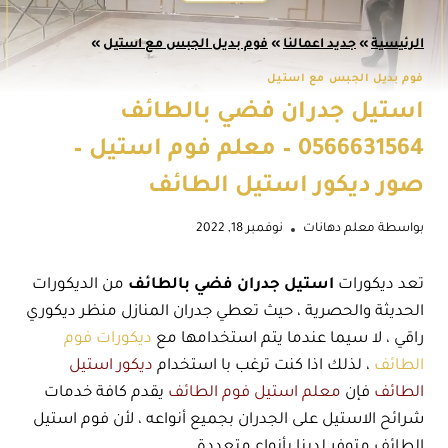
الرئيسية
»
جديد اعمالنا
»
فوم بديل الجبس مع استيل
»
فوم بديل الجبس مع استيل
استيل جدران فضي بالطائف
0566631564 – معلم فوم استيل –
صور ديكور استيل الطائف
بواسطة
معلم دهانات
نوفمبر 18, 2022
تعد ديكورات
استيل جدران فضي بالطائف
من الديكورات
الحديثة والحصرية ، حيث تعطي جدران المنازل منظر ديكوري
راقي ، لا سيما عندما يتم استخدامها مع
ديكورات فوم
الطائف
، لذلك اذا كنت ترغب با استخدام
ديكور استيل
الطائف
فإن
معلم استيل فوم الطائف
يقدم كافة خدمات
شرائح الاستيل على الجدران بجميع أنواعه ، لأن فوم استيل
الطائف متوفر لدينا بأنواع متعددة.