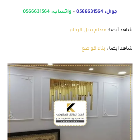
جوال:
0566631564
–
واتساب:
0566631564
شاهد أيضا:
معلم بديل الرخام
شاهد ايضا :
بناء قواطع