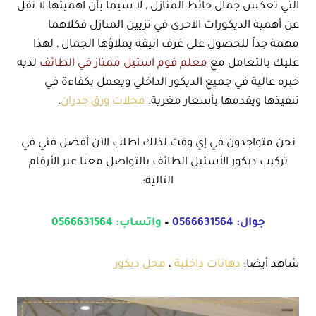
التي تعكس جمال حائط المنازل , لا سيما بأن اهميتها لا تقل
عن أهمية الديكورات الآخرى في تزيين المنازل فكلاهما
مهمة جداً للحصول على غرف انيقة يملاؤها الجمال , لهذا
عليك بالتعامل مع
معلم فوم استيل ممتاز في الطائف
لديه
خبره عالية في جميع الديكور الداخلي ويعمل بكفاءة في
تنفيذها ويقدمها بأسعار مغرية.
محلات ورق جدران
.
نحن متواجدون في إي وقت لذلك اطلب الآن أفضل فني في
تركيب ديكور الأستيل الطائف بالتواصل معنا عبر الأرقام
التالية:
جوال:
0566631564
–
واتساب:
0566631564
شاهد أيضا:
دهانات داخلية
،
محل ديكور