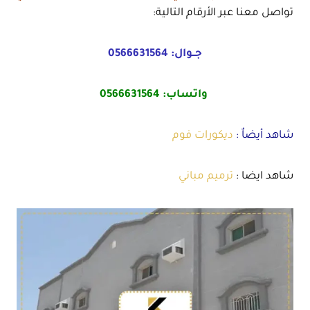
تواصل معنا عبر الأرقام التالية:
جــوال:
0566631564
واتساب:
0566631564
شاهد أيضاٌ :
ديكورات فوم
شاهد ايضا :
ترميم مباني