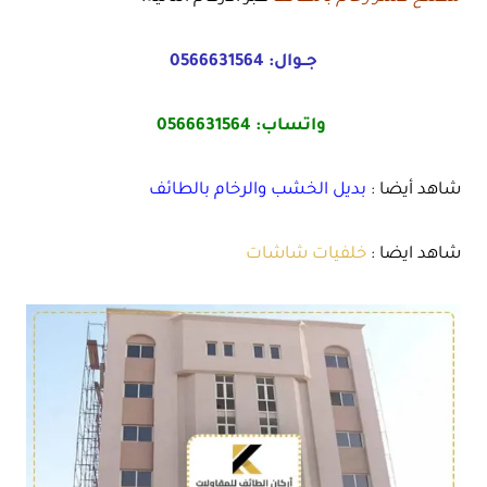
جــوال:
0566631564
واتساب:
0566631564
شاهد أيضا :
بديل الخشب والرخام بالطائف
شاهد ايضا :
خلفيات شاشات