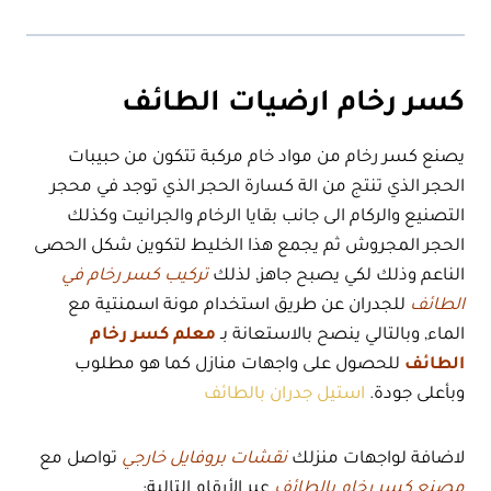
كسر رخام ارضيات الطائف
يصنع كسر رخام من مواد خام مركبة تتكون من حبيبات
الحجر الذي تنتج من الة كسارة الحجر الذي توجد في محجر
التصنيع والركام الى جانب بقايا الرخام والجرانيت وكذلك
الحجر المجروش ثم يجمع هذا الخليط لتكوين شكل الحصى
الناعم وذلك لكي يصبح جاهز, لذلك
تركيب كسر رخام في
الطائف
للجدران عن طريق استخدام مونة اسمنتية مع
الماء, وبالتالي ينصح بالاستعانة بـ
معلم كسر رخام
الطائف
للحصول على واجهات منازل كما هو مطلوب
وبأعلى جودة.
استيل جدران بالطائف
لاضافة لواجهات منزلك
نقشات بروفايل خارجي
تواصل مع
مصنع كسر رخام بالطائف
عبر الأرقام التالية: