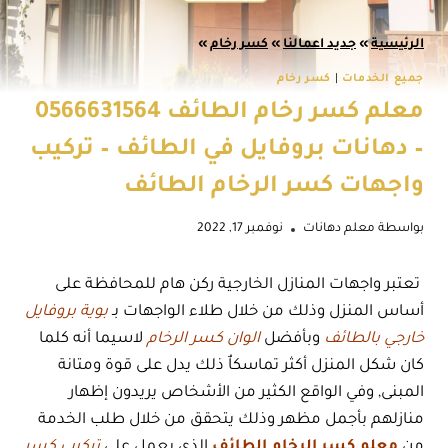
الرئيسية
»
جديد اعمالنا
»
كسر رخام
»
جميع الخدمات
|
كسر رخام
معلم كسر رخام الطائف 0566631564
– دهانات بروفايل في الطائف – تركيب
واجهات كسر الرخام الطائف
بواسطة
معلم دهانات
نوفمبر 17, 2022
تعتبر واجهات المنازل الخارجية ركن هام للمحافظة على
أساس المنزل وذلك من خلال طلاء الواجهات بـ
بوية بروفايل
خارجي بالطائف
وبأفضل
الوان كسر الرخام
لاسيما أنه كلما
كان شكل المنزل أكثر تماسكاٌ ذلك يدل على قوة ومتانة
المبنى, وفي الواقع الكثير من الأشخاص يريدون إظهار
منازلهم بأجمل مظهر وذلك يتحقق من خلال طلب الخدمة
من
معلم كسر الرخام الطائف
الذي يعمل على
تركيب كسر