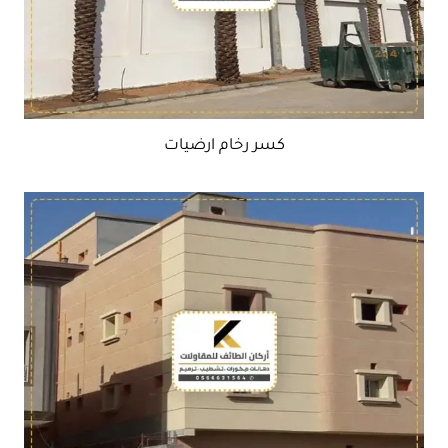
كسر رخام ارضيات