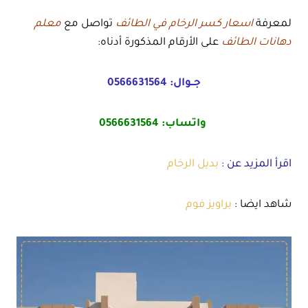
لمعرفة
اسعار كسر الرخام في الطائف
تواصل مع
معلم
دهانات الطائف
على الأرقام المذكورة أدناه:
جــوال:
0566631564
واتساب:
0566631564
اقرأ المزيد عن :
بديل الرخام
شاهد ايضا :
براويز فوم