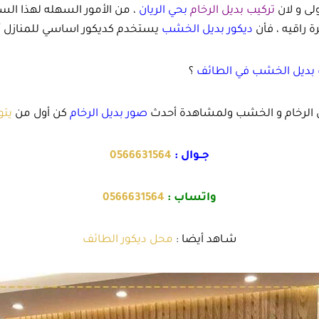
ولى و لان
تركيب بديل الرخام
بحي الريان
، من الأمور السهله لهذا ال
 راقيه ، فأن
ديكور بديل الخشب
يستخدم كديكور اساسي للمنازل أي
بديل الخشب في الطائف
؟
ل الرخام و الخشب ولمشاهدة أحدث
صور بديل الرخام
كن أول من
يت
جــوال :
0566631564
واتساب :
0566631564
شـاهد أيضا :
محل ديكور الطائف