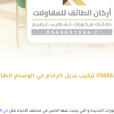
ديكور بديل الخشب بالطائف ت: 0566631564 تركيب بديل ال
كورات الجديدة و التي يبحث عنها الناس في مختلف الأحياء مثل
حي ال