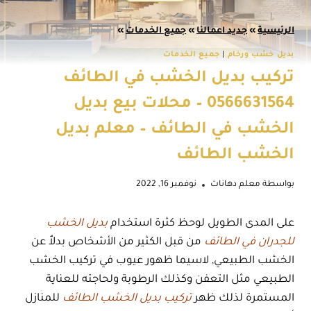
الرئيسية
»
جديد اعمالنا
»
جميع الخدمات
»
بديل خشب ورخام
|
جميع الخدمات
تركيب بديل الخشب في الطائف
0566631564 – محلات بيع بديل
الخشب في الطائف – معلم بديل
الخشب الطائف
بواسطة
معلم دهانات
نوفمبر 16, 2022
على المدى الطويل لوحظ كثرة استخدام
بديل الخشب
للجدران في الطائف
من قبل الكثير من الأشخاص بدلاٌ عن
الخشب الطبيعي, لاسيما ظهور عيوب في تركيب الخشب
الطبيعي مثل التعفن وكذلك الرطوبة ولحاجته للعناية
المستمرة لذلك ظهر
تركيب بديل الخشب الطائف
للمنازل