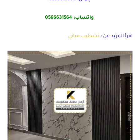
واتساب:
0566631564
اقرأ المزيد عن :
تشطيب مباني