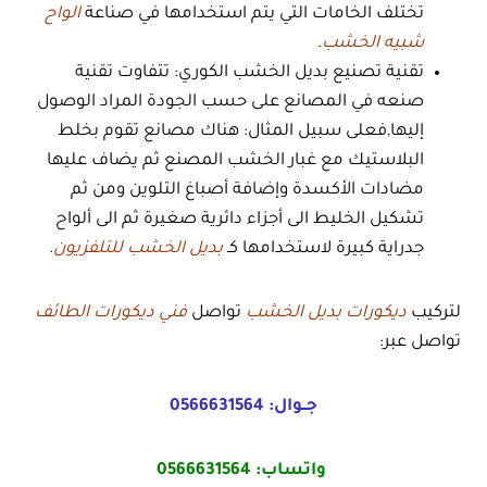
تختلف الخامات التي يتم استخدامها في صناعة
الواح
شبيه الخشب
.
تقنية تصنيع بديل الخشب الكوري: تتفاوت تقنية
صنعه في المصانع على حسب الجودة المراد الوصول
إليها,فعلى سبيل المثال: هناك مصانع تقوم بخلط
البلاستيك مع غبار الخشب المصنع ثم يضاف عليها
مضادات الأكسدة وإضافة أصباغ التلوين ومن ثم
تشكيل الخليط الى أجزاء دائرية صغيرة ثم الى ألواح
جدراية كبيرة لاستخدامها كـ
بديل الخشب للتلفزيون
.
لتركيب
ديكورات بديل الخشب
تواصل
فني ديكورات الطائف
تواصل عبر:
جــوال:
0566631564
واتساب:
0566631564