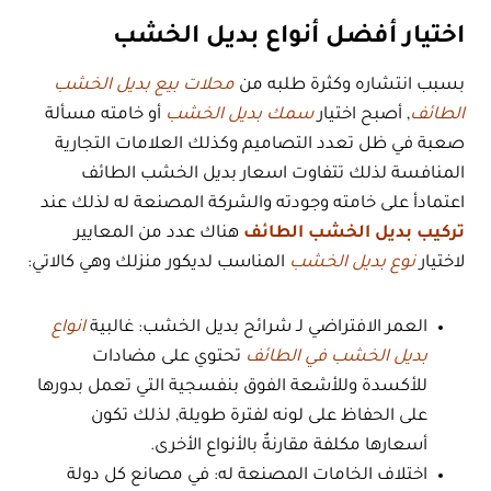
اختيار أفضل أنواع بديل الخشب
بسبب انتشاره وكثرة طلبه من
محلات بيع بديل الخشب
الطائف
, أصبح اختيار
سمك بديل الخشب
أو خامته مسألة
صعبة في ظل تعدد التصاميم وكذلك العلامات التجارية
المنافسة لذلك تتفاوت اسعار بديل الخشب الطائف
اعتمادأ على خامته وجودته والشركة المصنعة له لذلك عند
تركيب بديل الخشب الطائف
هناك عدد من المعايير
لاختيار
نوع بديل الخشب
المناسب لديكور منزلك وهي كالاتي:
العمر الافتراضي لـ شرائح بديل الخشب: غالبية
انواع
بديل الخشب في الطائف
تحتوي على مضادات
للأكسدة وللأشعة الفوق بنفسجية التي تعمل بدورها
على الحفاظ على لونه لفترة طويلة, لذلك تكون
أسعارها مكلفة مقارنةٌ بالأنواع الأخرى.
اختلاف الخامات المصنعة له: في مصانع كل دولة