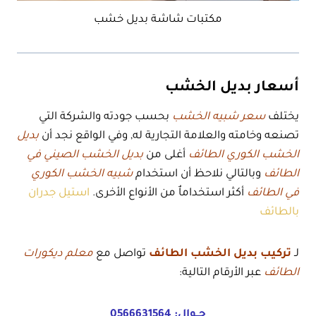
مكتبات شاشة بديل خشب
أسعار بديل الخشب
يختلف
سعر شبيه الخشب
بحسب جودته والشركة التي
تصنعه وخامته والعلامة التجارية له, وفي الواقع نجد أن
بديل
الخشب الكوري الطائف
أغلى من
بديل الخشب الصيني في
الطائف
وبالتالي نلاحظ أن استخدام
شبيه الخشب الكوري
في الطائف
أكثر استخداماٌ من الأنواع الأخرى.
استيل جدران
بالطائف
لـ
تركيب بديل الخشب الطائف
تواصل مع
معلم ديكورات
الطائف
عبر الأرقام التالية:
جــوال:
0566631564