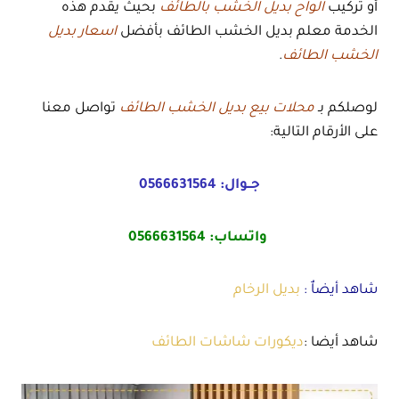
أو تركيب
الواح بديل الخشب بالطائف
بحيث يقدم هذه
الخدمة معلم بديل الخشب الطائف بأفضل
اسعار بديل
الخشب الطائف
.
لوصلكم بـ
محلات بيع بديل الخشب الطائف
تواصل معنا
على الأرقام التالية:
جــوال:
0566631564
واتساب:
0566631564
شاهد أيضاٌ :
بديل الرخام
شاهد أيضا :
ديكورات شاشات الطائف