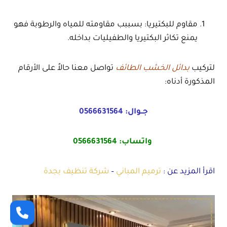
مقاوم للبكتيريا: بسببب مقاومته للمياه والرطوبة فهو
يمنع تكاثر البكتيريا والطفيليات بداخله.
لتركيب
بدائل الخشب الطائف
تواصل معنا حالاٌ على الأرقام
المذكورة أدناه:
جــوال:
0566631564
واتساب:
0566631564
اقرأ المزيد عن :
ترميم المباني
–
شركة تنظيف بجدة